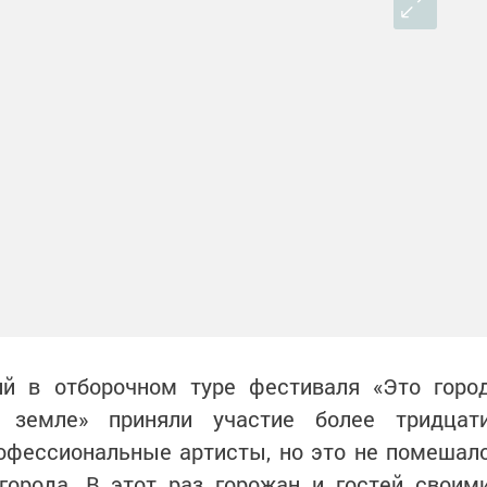
й в отборочном туре фестиваля «Это горо
земле» приняли участие более тридцат
рофессиональные артисты, но это не помешал
города. В этот раз горожан и гостей своим