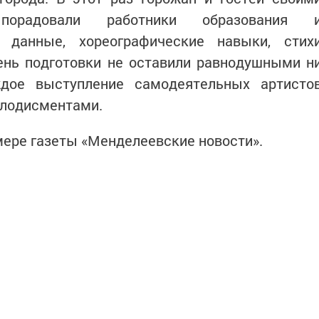
порадовали работники образования 
е данные, хореографические навыки, стих
вень подготовки не оставили равнодушными н
ждое выступление самодеятельных артисто
плодисментами.
ере газеты «Менделеевские новости».