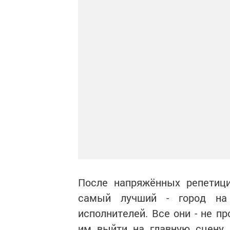
После напряжённых репетици
самый лучший - город на 
исполнителей. Все они - не п
им выйти на главную сцену 