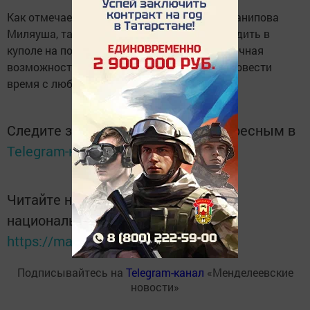
Как отмечает директор арт-пространства Канипова
Миляуша, такие семейные дни будут проходить в
куполе на постоянной основе, ведь это отличная
возможность для всех нас сблизиться и провести
время с любимыми!
Следите за самым важным и интересным в
Telegram-канале
Татмедиа
Читайте новости Татарстана в
национальном мессенджере MАХ:
https://max.ru/tatmedia
Подписывайтесь на
Telegram-канал
«Менделеевские
новости»