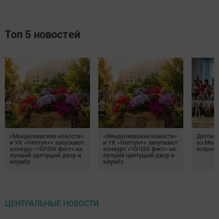
Топ 5 новостей
«Менделеевские новости»
«Менделеевские новости»
Детский
и УК «Нептун+» запускают
и УК «Нептун+» запускают
из Менд
конкурс «ЧЭЧЭК фест» на
конкурс «ЧЭЧЭК фест» на
всеросс
лучший цветущий двор и
лучший цветущий двор и
клумбу
клумбу
ЦЕНТРАЛЬНЫЕ НОВОСТИ