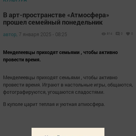
В арт-пространстве «Атмосфера»
прошел семейный понедельник
автор,
7 января 2025 - 08:25
814
0
0
Менделеевцы приходят семьями , чтобы активно
провести время.
Менделеевцы приходят семьями , чтобы активно
провести время. Играют в настольные игры, общаются,
фотографируются, угощаются сладостями.
В куполе царит теплая и уютная атмосфера.