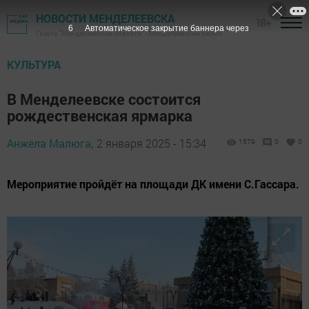
НОВОСТИ МЕНДЕЛЕЕВСКА
18+
5
Автоматическое закрытие баннера через
Газета "Менделеевские новости" - Менделеевский район
КУЛЬТУРА
В Менделеевске состоится
рождественская ярмарка
Анжела Малюга,
2 января 2025 - 15:34
1579
0
0
Мероприятие пройдёт на площади ДК имени С.Гассара.