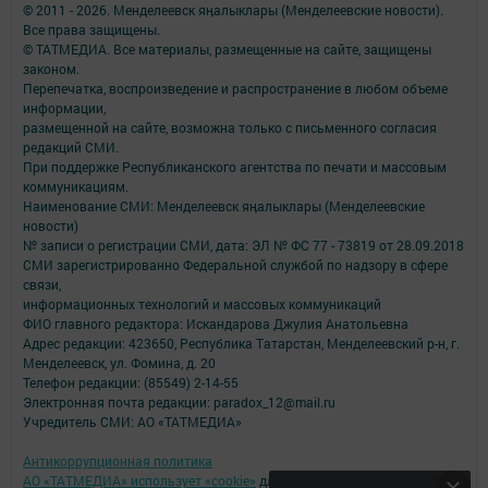
© 2011 - 2026. Менделеевск яӊалыклары (Менделеевские новости).
Все права защищены.
© ТАТМЕДИА. Все материалы, размещенные на сайте, защищены
законом.
Перепечатка, воспроизведение и распространение в любом объеме
информации,
размещенной на сайте, возможна только с письменного согласия
редакций СМИ.
При поддержке Республиканского агентства по печати и массовым
коммуникациям.
Наименование СМИ: Менделеевск яӊалыклары (Менделеевские
новости)
№ записи о регистрации СМИ, дата: ЭЛ № ФС 77 - 73819 от 28.09.2018
СМИ зарегистрированно Федеральной службой по надзору в сфере
связи,
информационных технологий и массовых коммуникаций
ФИО главного редактора: Искандарова Джулия Анатольевна
Адрес редакции: 423650, Республика Татарстан, Менделеевский р-н, г.
Менделеевск, ул. Фомина, д. 20
Телефон редакции: (85549) 2-14-55
Электронная почта редакции: paradox_12@mail.ru
Учредитель СМИ: АО «ТАТМЕДИА»
Антикоррупционная политика
АО «ТАТМЕДИА» использует «cookie»
для персонализации сервисов и