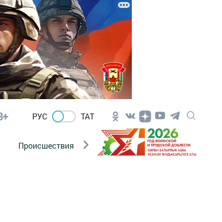
8+
РУС
ТАТ
Происшествия
Новости Госавтоинспекции
я