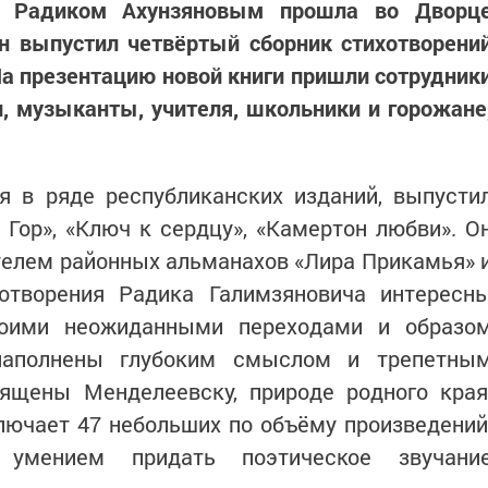
ей Радиком Ахунзяновым прошла во Дворц
Он выпустил четвёртый сборник стихотворени
а презентацию новой книги пришли сотрудник
, музыканты, учителя, школьники и горожане
я в ряде республиканских изданий, выпусти
х Гор», «Ключ к сердцу», «Камертон любви». О
телем районных альманахов «Лира Прикамья» 
отворения Радика Галимзяновича интересн
воими неожиданными переходами и образо
наполнены глубоким смыслом и трепетны
вящены Менделеевску, природе родного края
лючает 47 небольших по объёму произведений
 умением придать поэтическое звучани