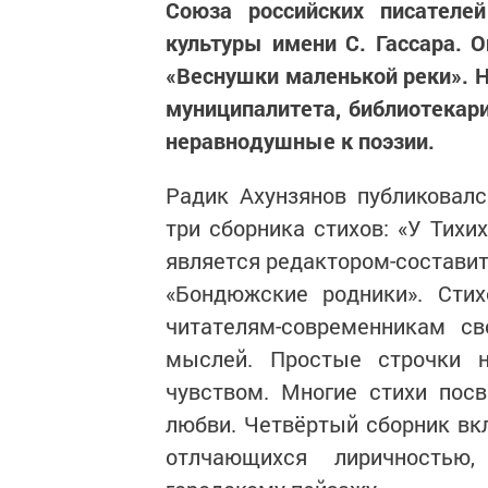
Союза российских писател
культуры имени С. Гассара. 
«Веснушки маленькой реки». Н
муниципалитета, библиотекари
неравнодушные к поэзии.
Радик Ахунзянов публиковалс
три сборника стихов: «У Тихи
является редактором-состави
«Бондюжские родники». Стих
читателям-современникам с
мыслей. Простые строчки 
чувством. Многие стихи пос
любви. Четвёртый сборник вк
отлчающихся лиричностью,