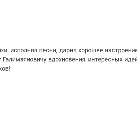
ихи, исполнял песни, дарил хорошее настроени
у Галимзяновичу вдохновения, интересных иде
хов!