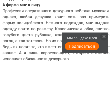
А форма мне к лицу
Профессия оперативного дежурного всё-таки мужская,
однако, любая девушка хочет хоть раз примерить
форму полицейского. Немного подождав, мне выдали
одежду почти по размеру. Классическая юбка, светло-
голубого цвета рубашка, жаль, что на ней не было
Мы в Яндекс Дзен
погон, а так хотелось. Но их по праву нужно заслужить.
Подписаться
Ведь их носят те, кто имеет специальное или воинское
звание. А я лишь корреспондент, который временно
исполняет обязанности дежурного.
Знакомство с коллегами
В штате дежурной части всего восемь человек.
Работать мне предстояло с очень опытными
сотрудниками, профессионалами своего дела. Павел
Антонов служил в морской части пограничных войск.
После армии в 20-летнем возрасте приступил к
непростой деятельности в правоохранительных
органах. С тех пор Павел Михайлович работает в МВД