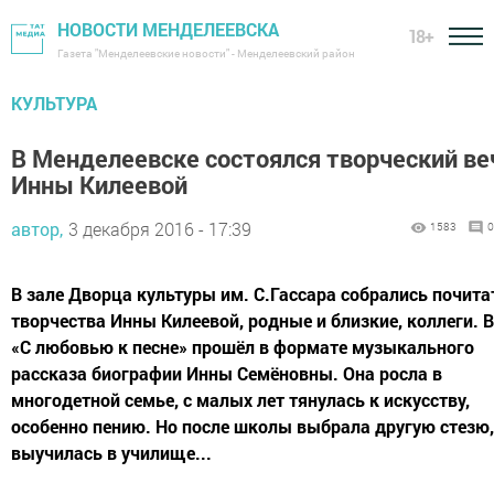
НОВОСТИ МЕНДЕЛЕЕВСКА
18+
Газета "Менделеевские новости" - Менделеевский район
КУЛЬТУРА
В Менделеевске состоялся творческий ве
Инны Килеевой
автор,
3 декабря 2016 - 17:39
1583
0
В зале Дворца культуры им. С.Гассара собрались почита
творчества Инны Килеевой, родные и близкие, коллеги. 
«С любовью к песне» прошёл в формате музыкального
рассказа биографии Инны Семёновны. Она росла в
многодетной семье, с малых лет тянулась к искусству,
особенно пению. Но после школы выбрала другую стезю,
выучилась в училище...