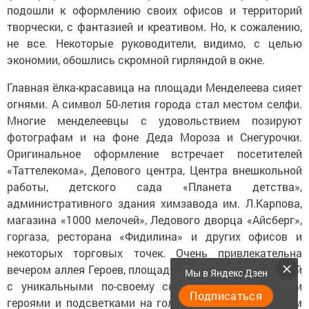
подошли к оформлению своих офисов и территорий
творчески, с фантазией и креативом. Но, к сожалению,
не все. Некоторые руководители, видимо, с целью
экономии, обошлись скромной гирляндой в окне.
Главная ёлка-красавица на площади Менделеева сияет
огнями. А символ 50-летия города стал местом селфи.
Многие менделеевцы с удовольствием позируют
фотографам и на фоне Деда Мороза и Снегурочки.
Оригинальное оформление встречает посетителей
«Таттелекома», Делового центра, Центра внешкольной
работы, детского сада «Планета детства»,
административного здания химзавода им. Л.Карпова,
магазина «1000 мелочей», Ледового дворца «Айсберг»,
горгаза, ресторана «Фидилина» и других офисов и
некоторых торговых точек. Очень привлекательна
вечером аллея Героев, площадь перед администрацией
Мы в Яндекс Дзен
с уникальными по-своему скамейками, сказочными
Подписаться
героями и подсветками на голубых елях. Приглашаем