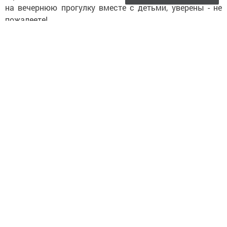
на вечернюю прогулку вместе с детьми, уверены - не
пожалеете!
Следите за самым важным и интересным в
Telegram-канале
Татмедиа