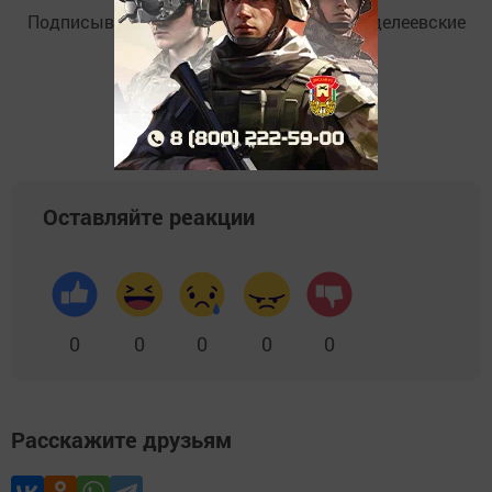
Подписывайтесь на
Telegram-канал
«Менделеевские
новости»
Оставляйте реакции
0
0
0
0
0
Расскажите друзьям