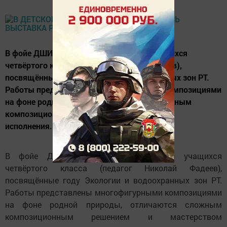
В фойе ДШИ представлена выставка учащихся
четвёртого класса (педагог Николай Фадеев),
посвящённые году Экологии и водоохранных зон РТ.
Работы представлены многофигурными композициями
на фоне родной природы, отличаются сложным
композиционным решением и мастерством
исполнения.
В фойе ДШИ представлена выставка учащихся
четвёртого класса (педагог Николай Фадеев),
посвящённые году Экологии и водоохранных зон РТ.
Работы представлены многофигурными композициями
на фоне родной природы, отличаются сложным
композиционным решением и мастерством