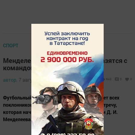
СПОРТ
Менделеевские футболисты сразятся с
командой «Камаз»
автор,
7 августа 2024 - 12:09
643
0
0
Футбольный клуб «Менделеевск» приглашает всех
поклонников спорта на захватывающую встречу,
которая начнется в 18:00 на стадионе имени Д. И.
Менделеева.