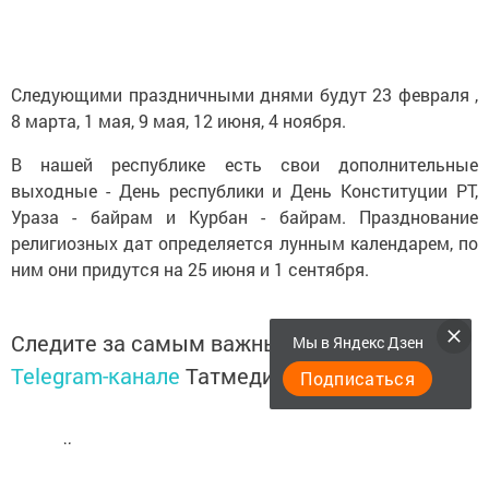
Следующими праздничными днями будут 23 февраля ,
8 марта, 1 мая, 9 мая, 12 июня, 4 ноября.
В нашей республике есть свои дополнительные
выходные - День республики и День Конституции РТ,
Ураза - байрам и Курбан - байрам. Празднование
религиозных дат определяется лунным календарем, по
ним они придутся на 25 июня и 1 сентября.
Следите за самым важным и интересным в
Мы в Яндекс Дзен
Telegram-канале
Татмедиа
Подписаться
Читайте новости Татарстана в
национальном мессенджере MАХ: