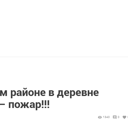
м районе в деревне
– пожар!!!
1340
0