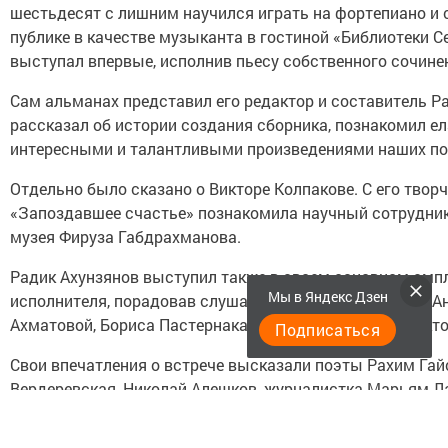
шестьдесят с лишним научился играть на фортепиано и 
публике в качестве музыканта в гостиной «Библиотеки С
выступал впервые, исполнив пьесу собственного сочине
Сам альманах представил его редактор и составитель Ра
рассказал об истории создания сборника, познакомил е
интересными и талантливыми произведениями наших по
Отдельно было сказано о Викторе Колпакове. С его твор
«Запоздавшее счастье» познакомила научный сотрудник
музея Фируза Габдрахманова.
Радик Ахунзянов выступил также в своем основном амплу
Мы в Яндекс Дзен
исполнителя, порадовав слушателей песнями на стихи А
Ахматовой, Бориса Пастернака, Николая Алешкова, Викт
Подписаться
Свои впечатления о встрече высказали поэты Рахим Гай
Вердеревская, Николай Алешков, журналистка Марьям Л