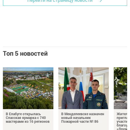
Топ 5 новостей
В Елабуге открылась
В Менделеевске назначен
Жителе
Спасская ярмарка с 740
новый начальник
пригла
мастерами из 16 регионов
Пожарной части № 86
участие
благоус
«Дружб