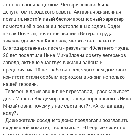
лет возглавляла цехком. Четыре созыва была
депутатом городского совета. Активная жизненная
позиция, настойчивый бескомпромиссный характер
помогали ей в решении поставленных задач. Орден
«Знак Почёта», почётное звание «Ветеран труда
химзавода имени Карпова», множество грамот и
Благодарственных писем - результат 40-летнего труда.
26 лет посвятила Нина Михайловна совету ветеранов
завода, активно участвуя в жизни района и
предприятия. 10 лет работы председателем домового
комитета стали особым периодом в жизни не только
нашей героини.
- Телефон в доме звонил не переставая, - рассказывает
дочь Марина Владимировна, - люди спрашивали: «Нина
Михайловна, почему у нас света нет?», «А когда дадут
воду?»
- Даже жители соседнего дома предлагали возглавить
их домовой комитет, - вспоминает Н.Георгиевская, по
итогам работы признанная лучшим домкомом.