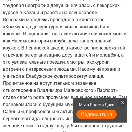
трудовая биография девушки началась с пекарских
курсов в Казани и работы на хлебозаводе.
Вечерами молодёжь пропадала в кинотеатре
«Коммуна», где культурная жизнь химиков била
ключом. И задавали тон такие активистки-комсомолки,
как Насима, которая в клубе вела танцевальный
кружок. В Ленинской школе в качестве пионервожатой
отвечала за организацию досуга детей и молодёжи, а
это увлекательные поездки, смотры, экскурсии,
встречи с интересными людьми. Насиму направили
учиться в Елабужское культпросветучилище.
Прочитанное на вступительном экзамене
стихотворение Владимира Маяковского «Паспорт»
стало своего рода пропуском в учебное заведение. Там
познакомилась с будущим мужем Александром
Мы в Яндекс Дзен
Савиным, профсоюзным активистом. Любовь с
Подписаться
первого взгляда, общность интересов и характеров,
желание помогать друг другу, быть опорой в трудные