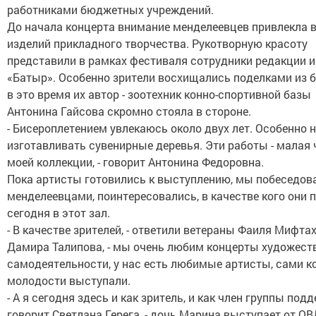
работниками бюджетных учреждений.
До начала концерта внимание менделеевцев привлекла 
изделий прикладного творчества. Рукотворную красоту
представили в рамках фестиваля сотрудники редакции
«Батыр». Особенно зрители восхищались поделками из б
в это время их автор - зоотехник конно-спортивной базы
Антонина Гайсова скромно стояла в стороне.
- Бисероплетением увлекаюсь около двух лет. Особенно 
изготавливать сувенирные деревья. Эти работы - малая 
моей коллекции, - говорит Антонина Федоровна.
Пока артисты готовились к выступлению, мы побеседов
менделеевцами, поинтересовались, в качестве кого они 
сегодня в этот зал.
- В качестве зрителей, - ответили ветераны Фаиля Мифта
Дамира Талипова, - мы очень любим концерты художест
самодеятельности, у нас есть любимые артисты, сами ко
молодости выступали.
- А я сегодня здесь и как зритель, и как член группы подд
говорит Светлана Герега, - дочь Марина выступает от ОВ