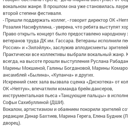
вокальном жанре. В прошлом она уже становилась лаур
второй степени фестиваля.
- Пришли поддержать коллег, - говорит директор ОК «Неп
Розалия Насифуллина, - уверена, что ребята выступят хо
Право открыть концерт было предоставлено народному 
ветеранов труда ДК им. Гассара. Ветераны исполнили пе
России» и «Зилэйлук», заслужив аплодисменты зрителей
Практически все коллективы выбрали вокальный жанр. 
всегда, на высоте прошли выступления Руслана Рабадан
Марины Мокшиной, Галины Богдановой, Марины Комаро
ансамблей «Былина», «Купанча» и других.
Искренний смех зала вызвала сценка «Дискотека» от ко
ОК «Нептун», впечатлили команда брейк-дансеров,
инструментальная пьеса «Танцующие пальцы» в исполн
Софьи Сахибуллиной (ДШИ).
Вокалом, артистизмом и обаянием покорили зрителей со
редакции Динар Бахтиев, Марина Герега, Елена Будник (
дворец).