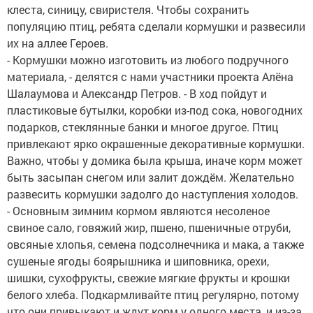
клеста, синицу, свиристеля. Чтобы сохранить
популяцию птиц, ребята сделали кормушки и развесили
их на аллее Героев.
- Кормушки можно изготовить из любого подручного
материала, - делятся с нами участники проекта Алёна
Шалаумова и Александр Петров. - В ход пойдут и
пластиковые бутылки, коробки из-под сока, новогодних
подарков, стеклянные банки и многое другое. Птиц
привлекают ярко окрашенные декоративные кормушки.
Важно, чтобы у домика была крыша, иначе корм может
быть засыпан снегом или залит дождём. Желательно
развесить кормушки задолго до наступления холодов.
- Основным зимним кормом являются несоленое
свиное сало, говяжий жир, пшено, пшеничные отруби,
овсяные хлопья, семена подсолнечника и мака, а также
сушеные ягоды боярышника и шиповника, орехи,
шишки, сухофрукты, свежие мягкие фрукты и крошки
белого хлеба. Подкармливайте птиц регулярно, потому
что они привыкают и ждут корм у одного места, и из-за