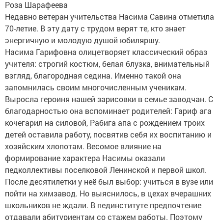
Роза Шарафеева
Недавно ветеран учительства Насима Савина отметила
70-летие. В эту дату с трудом верят те, кто знает
энергичную и молодую душой юбиляршу.
Насима Гарифовна олицетворяет классический образ
учителя: строгий костюм, белая блузка, внимательный
взгляд, благородная седина. Именно такой она
запомнилась своим многочисленным ученикам.
Выросла героиня нашей зарисовки в семье заводчан. С
благодарностью она вспоминает родителей: Гариф ага
кочегарил на силовой, Рабига апа с рождением троих
детей оставила работу, посвятив себя их воспитанию и
хозяйским хлопотам. Весомое влияние на
формирование характера Насимы оказали
педколлективы поселковой Ленинской и первой школ.
После десятилетки у неё был выбор: учиться в вузе или
пойти на химзавод. Но выяснилось, в цехах вчерашних
школьников не ждали. В пединституте предпочтение
отдавали абитуриентам со стажем работы. Поэтому