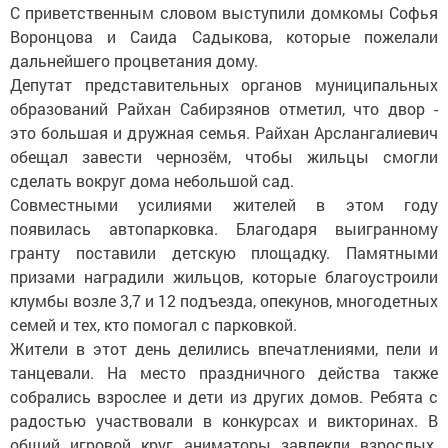
С приветственным словом выступили домкомы Софья
Воронцова и Саида Садыкова, которые пожелали
дальнейшего процветания дому.
Депутат представительных органов муниципальных
образований Райхан Сабирзянов отметил, что двор -
это большая и дружная семья. Райхан Арслангалиевич
обещал завести чернозём, чтобы жильцы смогли
сделать вокруг дома небольшой сад.
Совместными усилиями жителей в этом году
появилась автопарковка. Благодаря выигранному
гранту поставили детскую площадку. Памятными
призами наградили жильцов, которые благоустроили
клумбы возле 3,7 и 12 подъезда, опекунов, многодетных
семей и тех, кто помогал с парковкой.
Жители в этот день делились впечатлениями, пели и
танцевали. На место праздничного действа также
собрались взрослее и дети из других домов. Ребята с
радостью участвовали в конкурсах и викторинах. В
общий игровой круг аниматоры завлекли взрослых.