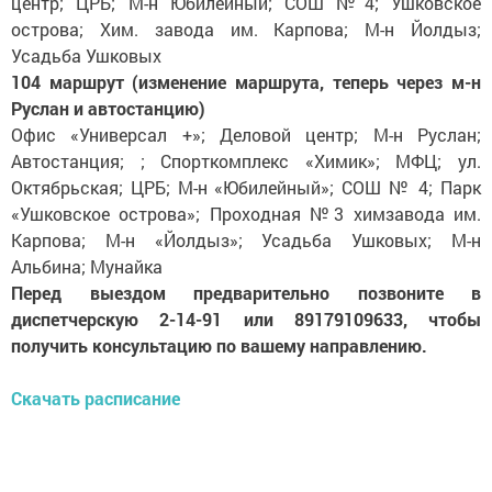
центр; ЦРБ; М-н Юбилейный; СОШ №4; Ушковское
острова; Хим. завода им. Карпова; М-н Йолдыз;
Усадьба Ушковых
104 маршрут (изменение маршрута, теперь через м-н
Руслан и автостанцию)
Офис «Универсал +»; Деловой центр; М-н Руслан;
Автостанция; ; Спорткомплекс «Химик»; МФЦ; ул.
Октябрьская; ЦРБ; М-н «Юбилейный»; СОШ № 4; Парк
«Ушковское острова»; Проходная №3 химзавода им.
Карпова; М-н «Йолдыз»; Усадьба Ушковых; М-н
Альбина; Мунайка
Перед выездом предварительно позвоните в
диспетчерскую 2-14-91 или 89179109633, чтобы
получить консультацию по вашему направлению.
Скачать расписание