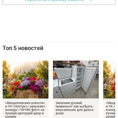
Топ 5 новостей
«Менделеевские новости»
Запасаем урожай
«Мендел
и УК «Нептун+» запускают
правильно: как выбрать
и УК «Н
конкурс «ЧЭЧЭК фест» на
морозильник для дачи и
конкурс
лучший цветущий двор и
дома
лучший
клумбу
клумбу