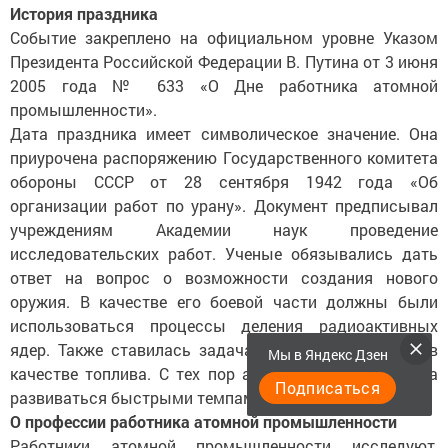
История праздника
Событие закреплено на официальном уровне Указом
Президента Российской Федерации В. Путина от 3 июня
2005 года № 633 «О Дне работника атомной
промышленности».
Дата праздника имеет символическое значение. Она
приурочена распоряжению Государственного комитета
обороны СССР от 28 сентября 1942 года «Об
организации работ по урану». Документ предписывал
учреждениям Академии наук проведение
исследовательских работ. Ученые обязывались дать
ответ на вопрос о возможности создания нового
оружия. В качестве его боевой части должны были
использоваться процессы деления радиоактивных
ядер. Также ставилась задача о применении урана в
Мы в Яндекс Дзен
качестве топлива. С тех пор атомная отрасль начала
Подписаться
развиваться быстрыми темпами.
О профессии работника атомной промышленности
Работники атомной промышленности исследуют,