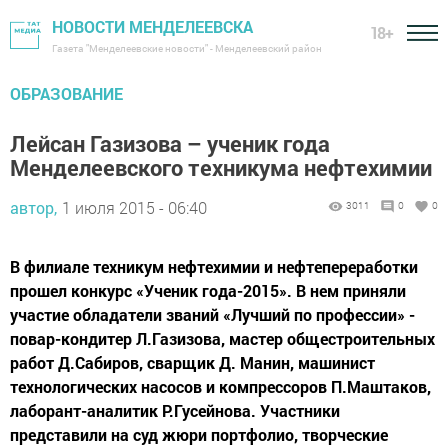
НОВОСТИ МЕНДЕЛЕЕВСКА
18+
Газета "Менделеевские новости" - Менделеевский район
ОБРАЗОВАНИЕ
Лейсан Газизова – ученик года
Менделеевского техникума нефтехимии
автор,
1 июля 2015 - 06:40
3011
0
0
В филиале техникум нефтехимии и нефтепереработки
прошел конкурс «Ученик года-2015». В нем приняли
участие обладатели званий «Лучший по профессии» -
повар-кондитер Л.Газизова, мастер общестроительных
работ Д.Сабиров, сварщик Д. Манин, машинист
технологических насосов и компрессоров П.Маштаков,
лаборант-аналитик Р.Гусейнова. Участники
представили на суд жюри портфолио, творческие