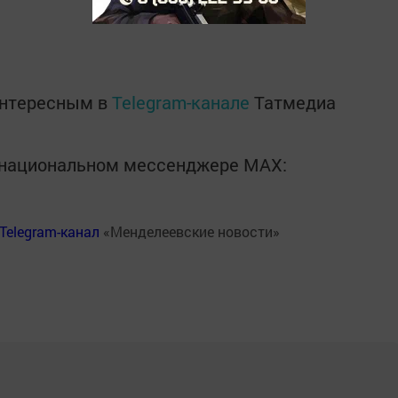
интересным в
Telegram-канале
Татмедиа
в национальном мессенджере MАХ:
Telegram-канал
«Менделеевские новости»