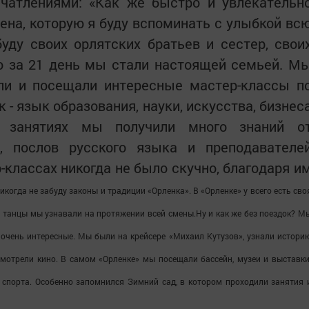
чатлениями: «Как же быстро и увлекательн
ена, которую я буду вспоминать с улыбкой вс
уду своих орлятских братьев и сестер, свои
о за 21 день мы стали настоящей семьей. М
али и посещали интересные мастер-классы п
- язык образования, науки, искусства, бизнес
а занятиях мы получили много знаний о
, послов русского языка и преподавателе
-классах никогда не было скучно, благодаря и
икогда не забуду законы и традиции «Орленка». В «Орленке» у всего есть сво
 и танцы мы узнавали на протяжении всей смены.
Ну и как же без поездок? М
 очень интересные. Мы были на крейсере «Михаил Кутузов», узнали истори
смотрели кино.
В самом «Орленке» мы посещали бассейн, музеи и выставки
спорта. Особенно запомнился Зимний сад, в котором проходили занятия 