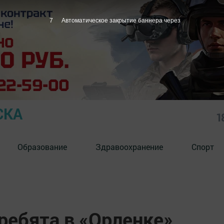
6
Автоматическое закрытие баннера через
СКА
1
Образование
Здравоохранение
Спорт
ребята в «Орленке»