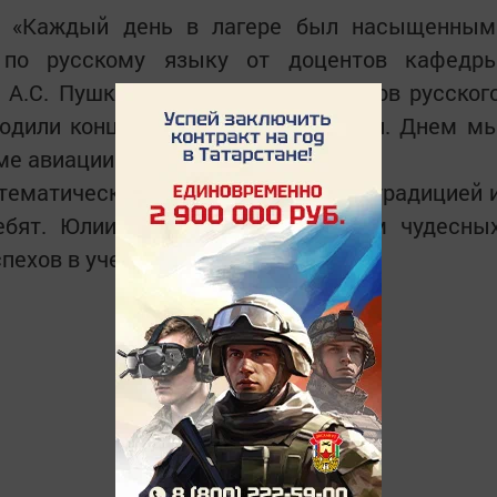
: «Каждый день в лагере был насыщенным
ы по русскому языку от доцентов кафедр
 А.С. Пушкина в Москве и от послов русског
одили концерты, «орлятские» уроки. Днем м
е авиации и космонавтики».
тематических смен станет доброй традицией 
ребят. Юлии и Ренарду мы желаем чудесны
пехов в учебе.