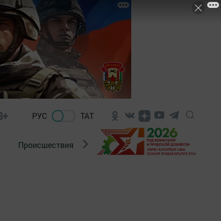
8+
РУС
ТАТ
Происшествия
Новости Госавтоинспекции