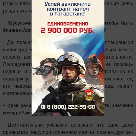
размышлениях, чтении, совершать богоугодные дела,
раздавать милостыню (зякат, садака).
- Мусульмане обязаны держать уразу, чтобы быть
ближе к Аллаху, к тому чтобы познать себя?
- Да, познав себя - мы познаём других, становимся
милосерднее, добрее. В Рамазан не должно быть места
ссорам, взаимным упрёкам и недоброжелательности.
Последователи ислама обязаны прийти на помощь
бедным и обездоленным, не жалеть средства на их
поддержку. Пост учит бережливости, пониманию тех,
кто недоедает, испытывает чувство голода, терпит
материальные и духовные лишения.
- Ирек хазрат, говорят, трудно переоценить значение
месяца Рамазан для здоровья человека.
- Действительно, учёными доказано, что одно дело
принимать пищу при солнечном свете и совсем другое -