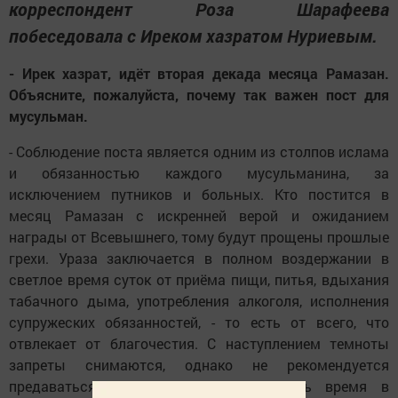
корреспондент Роза Шарафеева
побеседовала с Иреком хазратом Нуриевым.
- Ирек хазрат, идёт вторая декада месяца Рамазан.
Объясните, пожалуйста, почему так важен пост для
мусульман.
- Соблюдение поста является одним из столпов ислама
и обязанностью каждого мусульманина, за
исключением путников и больных. Кто постится в
месяц Рамазан с искренней верой и ожиданием
награды от Всевышнего, тому будут прощены прошлые
грехи. Ураза заключается в полном воздержании в
светлое время суток от приёма пищи, питья, вдыхания
табачного дыма, употребления алкоголя, исполнения
супружеских обязанностей, - то есть от всего, что
отвлекает от благочестия. С наступлением темноты
запреты снимаются, однако не рекомендуется
предаваться излишествам, а проводить время в