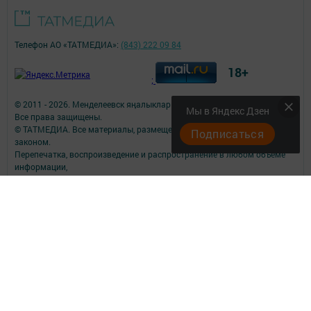
Телефон АО «ТАТМЕДИА»:
(843) 222 09 84
18+
;
© 2011 - 2026. Менделеевск яӊалыклары (Менделеевские новости).
Мы в Яндекс Дзен
Все права защищены.
© ТАТМЕДИА. Все материалы, размещенные на сайте, защищены
Подписаться
законом.
Перепечатка, воспроизведение и распространение в любом объеме
информации,
размещенной на сайте, возможна только с письменного согласия
редакций СМИ.
При поддержке Республиканского агентства по печати и массовым
коммуникациям.
Наименование СМИ: Менделеевск яӊалыклары (Менделеевские
новости)
№ записи о регистрации СМИ, дата: ЭЛ № ФС 77 - 73819 от 28.09.2018
СМИ зарегистрированно Федеральной службой по надзору в сфере
связи,
информационных технологий и массовых коммуникаций
ФИО главного редактора: Искандарова Джулия Анатольевна