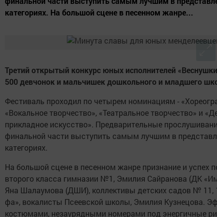
финальной части выступить самым лучшим в представл
категориях. На большой сцене в песенном жанре...
Третий открытый конкурс юных исполнителей «Веснушки
500 девчонок и мальчишек дошкольного и младшего шко
Фестиваль проходил по четырем номинациям - «Хореогр
«Вокальное творчество», «Театральное творчество» и «Д
прикладное искусство». Предварительные прослушивани
финальной части выступить самым лучшим в представ
категориях.
На большой сцене в песенном жанре признание и успех п
второго класса гимназии №1, Эмилия Сайранова (ДК «Им.
Яна Шалаумова (ДШИ), коллективы детских садов № 11, 1
фа», вокалисты Псеевской школы, Эмилия Кузнецова. 
костюмами, незаурядными номерами под энергичные р