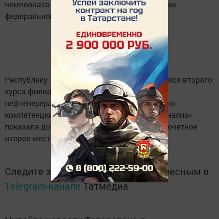
чемпионата WorldSkills Russia в Приволжском
федеральном округе.
Республику Татарстан представляла учащаяся второго
курса филиала техникума нефтехимии и
нефтепереработки Раксана Гусейнова. Она по
компетенции «Лабораторный химический анализ»
показала достойные результаты и заняла почетное
второе место.
Следите за самым важным и интересным в
Telegram-канале
Татмедиа