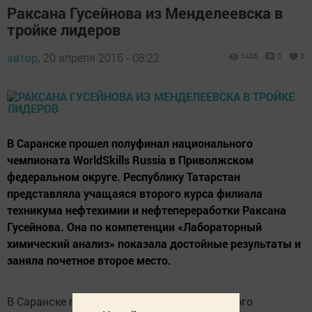
Раксана Гусейнова из Менделеевска в
тройке лидеров
автор,
20 апреля 2016 - 08:22
1405
0
0
В Саранске прошел полуфинал национального
чемпионата WorldSkills Russia в Приволжском
федеральном округе. Республику Татарстан
представляла учащаяся второго курса филиала
техникума нефтехимии и нефтепереработки Раксана
Гусейнова. Она по компетенции «Лабораторный
химический анализ» показала достойные результаты и
заняла почетное второе место.
В Саранске прошел полуфинал национального