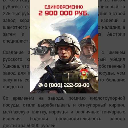
рублей; стекольный - в 25 тыс.рублей; хромпиковый - в
225 тыс.рублей. В 1893 году в Кокшане вступил в строй
завод керамических и кислотоупорных изделий и
шамотного кирпича, производство которого наладил, а
затем и возглавил приглашенный из Австрии
специалист Адольф Бетгер.
Создание завода неразрывно связано с именем
русского химика Д.И.Менделеева, который убедил
Ушкова, что гораздо выгоднее построить собственный
завод для производства кислотоупорной посуды, чем
закупать ее в других странах, тратя на это большие
средства.
Со временем на заводе, помимо кислотоупорной
посуды, стали вырабатывать и огнеупорный кирпич,
метлахскую плитку, изразцы и различные гончарные
изделия. Годовая производительность завода
достигала 50000 рублей.