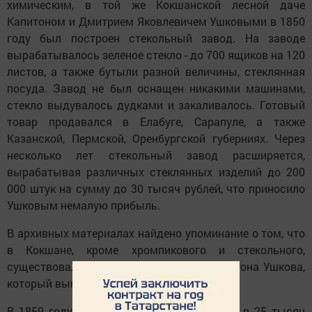
химическим, в той же Кокшанской лесной даче
Капитоном и Дмитрием Яковлевичем Ушковыми в 1850
году был построен стекольный завод. На заводе
вырабатывалось зеленое стекло - до 700 ящиков на 120
листов, а также бутыли разной величины, стеклянная
посуда. Завод не был оснащен никакими машинами,
стекло выдувалось дудками и закаливалось. Готовый
товар продавался в Елабуге, Сарапуле, а также
Казанской, Пермской, Оренбургской губерниях. Через
несколько лет стекольный завод расширяется,
вырабатывая различных стеклянных изделий до 200
000 штук на сумму до 30 тысяч рублей, что приносило
Ушковым немалую прибыль.
В архивных материалах найдено упоминание о том, что
в Кокшане, кроме хромпикового и стекольного,
существовал еще и канатный завод Капитона Ушкова,
который выпускал снасти.
В 1859 году канатный завод оценивается в 25 тысяч