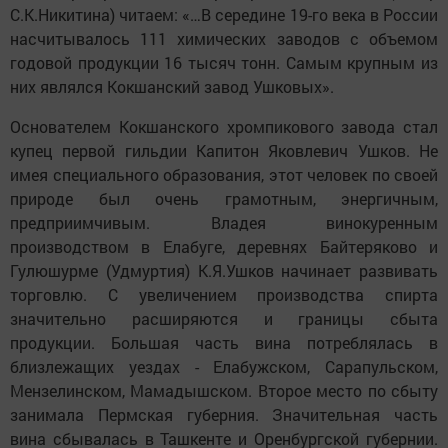
С.К.Никитина) читаем: «…В середине 19-го века в России
насчитывалось 111 химических заводов с объемом
годовой продукции 16 тысяч тонн. Самым крупным из
них являлся Кокшанский завод Ушковых».
Основателем Кокшанского хромпикового завода стал
купец первой гильдии Капитон Яковлевич Ушков. Не
имея специального образования, этот человек по своей
природе был очень грамотным, энергичным,
предприимчивым. Владея винокуренным
производством в Елабуге, деревнях Байтеряково и
Гулюшурме (Удмуртия) К.Я.Ушков начинает развивать
торговлю. С увеличением производства спирта
значительно расширяются и границы сбыта
продукции. Большая часть вина потреблялась в
близлежащих уездах - Елабужском, Сарапульском,
Мензелинском, Мамадышском. Второе место по сбыту
занимала Пермская губерния. Значительная часть
вина сбывалась в Ташкенте и Оренбургской губернии.