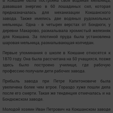
В Кокшане была построена своя водяная мельница,
дававшая энергию в 60 лошадиных сил, которая
предназначалась для механизации Кокшанского
завода. Также имелись две водяных рудомольных
мельницы. Одна - в четырех верстах от Бондюги, у
деревни Макарово, размалывала хромистый железняк
для Кокшана. За плотиной пруда была установлена
шаровая мельница, размалывающая колчедан.
Первые упоминания о школе в Кокшане относятся к
1870 году. Она была рассчитана на 50 учащихся, позже
здесь было построено училище, где рабочую
профессию получали дети рабочих завода.
Прибыль завода при Петре Капитоновиче была
увеличена более чем втрое. Гораздо хуже пошли дела
после его смерти. Такая же тенденция отмечалась и на
Бондюжском заводе.
Молодой хозяин Иван Петрович на Кокшанском заводе