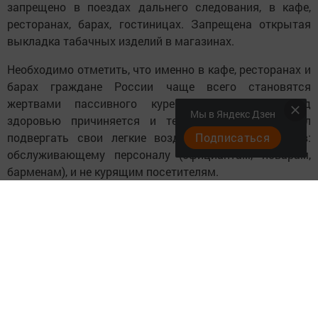
запрещено в поездах дальнего следования, в кафе,
ресторанах, барах, гостиницах. Запрещена открытая
выкладка табачных изделий в магазинах.
Необходимо отметить, что именно в кафе, ресторанах и
барах граждане России чаще всего становятся
жертвами пассивного курения. При этом вред
Мы в Яндекс Дзен
здоровью причиняется и тем, кто не планировал
Подписаться
подвергать свои легкие воздействию канцерогенов:
обслуживающему персоналу (официантам, поварам,
барменам), и не курящим посетителям.
В ходе диспансеризации взрослого населения большое
внимание уделяется профилактике табакокурения и
лечению табачной зависимости.