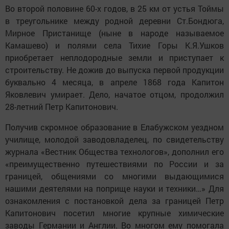
Во второй половине 60-х годов, в 25 км от устья Тоймы
в треугольнике между родной деревни Ст.Бондюга,
Мирное Пристанище (ныне в народе называемое
Камашево) и полями села Тихие Горы К.Я.Ушков
приобретает неплодородные земли и приступает к
строительству. Не дожив до выпуска первой продукции
буквально 4 месяца, в апреле 1868 года Капитон
Яковлевич умирает. Дело, начатое отцом, продолжил
28-летний Петр Капитонович.
Получив скромное образование в Елабужском уездном
училище, молодой заводовладелец, по свидетельству
журнала «Вестник Общества технологов», дополнил его
«преимущественно путешествиями по России и за
границей, общениями со многими выдающимися
нашими деятелями на поприще науки и техники…» Для
ознакомления с постановкой дела за границей Петр
Капитонович посетил многие крупные химические
заводы Германии и Англии. Во многом ему помогала