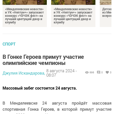
«Менделеевские новости»
«Менделеевские новости»
Детский
и УК «Нептун+» запускают
и УК «Нептун+» запускают
из Менд
конкурс «ЧЭЧЭК фест» на
конкурс «ЧЭЧЭК фест» на
всеросс
лучший цветущий двор и
лучший цветущий двор и
клумбу
клумбу
СПОРТ
В Гонке Героев примут участие
олимпийские чемпионы
8 августа 2024 -
Джулия Искандарова,
696
0
0
08:07
Массовый забег состоится 24 августа.
В Менделеевске 24 августа пройдёт массовая
спортивная Гонка Героев, в которой примут участие