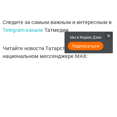
Следите за самым важным и интересным в
Telegram-канале
Татмедиа
Мы в Яндекс Дзен
Подписаться
Читайте новости Татарстана в
национальном мессенджере MАХ:
https://max.ru/tatmedia
Подписывайтесь на
Telegram-канал
«Менделеевские
новости»
Перейти на страницу новости