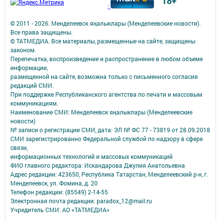
18+
;
© 2011 - 2026. Менделеевск яӊалыклары (Менделеевские новости).
Все права защищены.
© ТАТМЕДИА. Все материалы, размещенные на сайте, защищены
законом.
Перепечатка, воспроизведение и распространение в любом объеме
информации,
размещенной на сайте, возможна только с письменного согласия
редакций СМИ.
При поддержке Республиканского агентства по печати и массовым
коммуникациям.
Наименование СМИ: Менделеевск яӊалыклары (Менделеевские
новости)
№ записи о регистрации СМИ, дата: ЭЛ № ФС 77 - 73819 от 28.09.2018
СМИ зарегистрированно Федеральной службой по надзору в сфере
связи,
информационных технологий и массовых коммуникаций
ФИО главного редактора: Искандарова Джулия Анатольевна
Адрес редакции: 423650, Республика Татарстан, Менделеевский р-н, г.
Менделеевск, ул. Фомина, д. 20
Телефон редакции: (85549) 2-14-55
Электронная почта редакции: paradox_12@mail.ru
Учредитель СМИ: АО «ТАТМЕДИА»