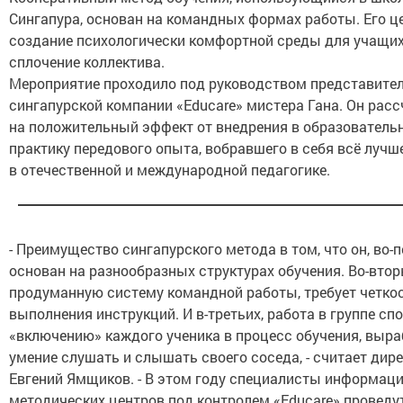
Сингапура, основан на командных формах работы. Его це
создание психологически комфортной среды для учащих
сплочение коллектива.
Мероприятие проходило под руководством представите
сингапурской компании «Educare» мистера Гана. Он рас
на положительный эффект от внедрения в образователь
практику передового опыта, вобравшего в себя всё лучше
в отечественной и международной педагогике.
- Преимущество сингапурского метода в том, что он, во-
основан на разнообразных структурах обучения. Во-втор
продуманную систему командной работы, требует четко
выполнения инструкций. И в-третьих, работа в группе сп
«включению» каждого ученика в процесс обучения, выр
умение слушать и слышать своего соседа, - считает ди
Евгений Ямщиков. - В этом году специалисты информаци
методических центров под контролем «Educare» проведу