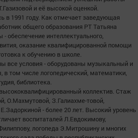
.Газизовой и её высокой оценкой.
сь в 1991 году. Как отмечает заведующая
ботник общего образования РТ Татьяна
ы - обеспечение интеллектуального,
звития, оказание квалифицированной помощи
отовка к обучению в школе.
ны все условия - оборудованы музыкальный и
, в том числе логопедический, математики,
удия, библиотека.
 высококвалифицированный коллектив. Стаж
й, О.Махмутовой, З.Галиахме-товой,
 Е.Задоркиной - более 20 лет. Высокий уровень
тличает воспитаталей Л.Евдокимову,
.Филиппову, логопеда Э.Митрошину и многих
етского сада победы в республиканских