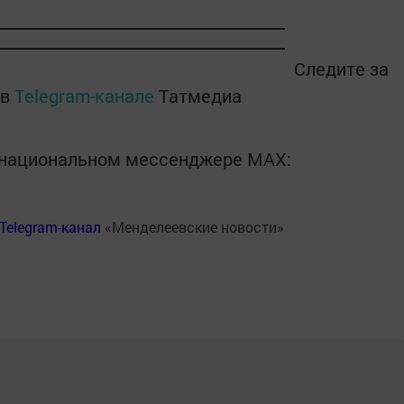
Следите за
 в
Telegram-канале
Татмедиа
в национальном мессенджере MАХ:
Telegram-канал
«Менделеевские новости»