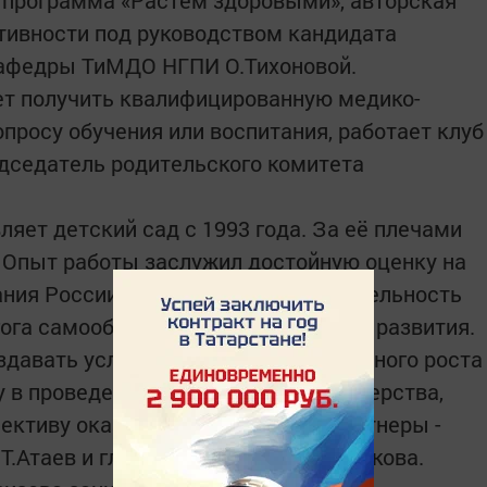
 программа «Растем здоровыми», авторская
тивности под руководством кандидата
 кафедры ТиМДО НГПИ О.Тихоновой.
ет получить квалифицированную медико-
просу обучения или воспитания, работает клуб
едседатель родительского комитета
яет детский сад с 1993 года. За её плечами
 Опыт работы заслужил достойную оценку на
ния России и Татарстана. Действительность
ога самообразования и постоянного развития.
здавать условия для профессионального роста
 в проведении конкурсов профмастерства,
лективу оказывают социальные партнеры -
Т.Атаев и главный бухгалтер Л.Шмыкова.