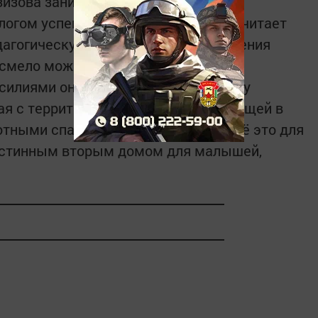
азизова занимается обобщением и
логом успешной деятельности она считает
агогическую культуру. Эту точку зрения
 смело можно назвать коллективом
илиями они создают в детском саду
я с территории учреждения, утопающей в
уютными спальными комнатами. И всё это для
 истинным вторым домом для малышей,