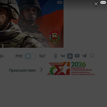
8+
РУС
ТАТ
Происшествия
Новости Госавтоинспекции