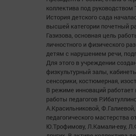
коллектива под руководством Т
История детского сада начала
высшей категории почетный ра
Газизова, основная цель работ
личностного и физического ра
детям с нарушением речи, подг
Для этого в учреждении созда
физкультурный залы, кабинеты
сенсорики, костюмерная, изост
В режиме инноваций работает
работы педагогов Р.Ибатуллино
А.Красильниковой, Ф.Галиевой,
педагогического мастерства о
Ю.Трофимову, Л.Камали-еву, Л
других. В активе коллектива д