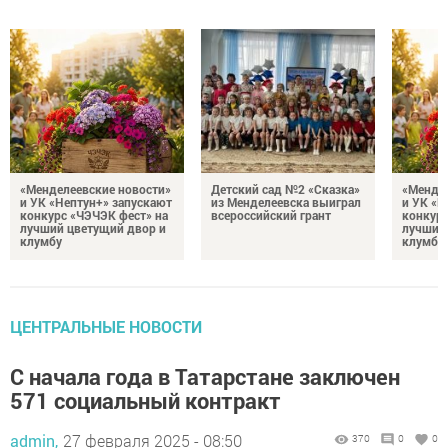
«Менделеевские новости»
Детский сад №2 «Сказка»
«Мендел
и УК «Нептун+» запускают
из Менделеевска выиграл
и УК «Н
конкурс «ЧЭЧЭК фест» на
всероссийский грант
конкурс
лучший цветущий двор и
лучший
клумбу
клумбу
ЦЕНТРАЛЬНЫЕ НОВОСТИ
С начала года в Татарстане заключен
571 социальный контракт
admin,
27 февраля 2025 - 08:50
370
0
0