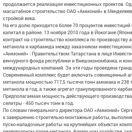
продолжается реализация инвестиционных проектов. Оди
масштабное строительство ОАО «Аммоний» в Менделеевс
стройкой века.
На его долю приходится более 70 процентов инвестиций
капитал в районе. 13 ноября 2010 года в Йокогаме (Япон
контракт на строительство комплекса по производству 
метанола и карбамида между заказчиком инвестиционно
«Аммоний» - Правительством Татарстана в лице Инвести
венчурного фонда республики и Внешэкономбанка, и ко
международных компаний. За эти годы проведена гранд
Современный комплекс будет включать совмещенный аг
метанола мощностью 717,5 тысячи тонн аммиака и 238 
метанола в год, а также агрегат гранулированного карба
Предполагаемая мощность действующего производств
селитры - 450 тысяч тонн в год.
По словам генерального директора ОАО «Аммоний» Серге
к завершению строительно-монтажные работы, выполн
пуско-наладочные работы на крупнейших объектах компл
резервуарном парке метанола, факельном хозяйстве, ск