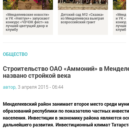
«Менделеевские новости»
Детский сад №2 «Сказка»
«Мендел
и УК «Нептун+» запускают
из Менделеевска выиграл
и УК «Н
конкурс «ЧЭЧЭК фест» на
всероссийский грант
конкурс
лучший цветущий двор и
лучший
клумбу
клумбу
ОБЩЕСТВО
Cтроительство ОАО «Аммоний» в Мендел
названо стройкой века
автор,
3 апреля 2015 - 06:44
Менделеевский район занимает второе место среди мун
образований республики по показателю частных инвест
населения. Инвестиции в экономику района являются ос
дальнейшего развития. Инвестиционный климат Татарст