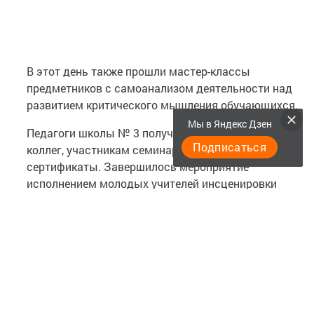
В этот день также прошли мастер-классы
предметников с самоанализом деятельности над
развитием критического мышления обучающихся.
Мы в Яндекс Дзен
Педагоги школы № 3 получили высокую оценку
Подписаться
коллег, участникам семинара вручены
сертификаты. Завершилось мероприятие
исполнением молодых учителей инсценировки
популярной военной песни «Баллада о матери».
Следите за самым важным и интересным в
Telegram-канале
Татмедиа