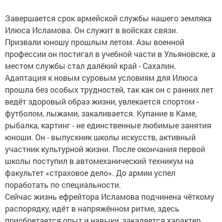
Завершается срок армейской службы нашего земляка
Илюса Исламова. Он служит в войсках связи.
Призвали юношу прошлым летом. Азы военной
профессии он постигал в учебной части в Ульяновске, а
местом службы стал далёкий край - Сахалин.
Адаптация к новым суровым условиям для Илюса
прошла без особых трудностей, так как он с ранних лет
ведёт здоровый образ жизни, увлекается спортом -
футболом, лыжами, закаливается. Купание в Каме,
рыбалка, картинг - не единственные любимые занятия
юноши. Он - выпускник школы искусств, активный
участник культурной жизни. После окончания первой
школы поступил в автомеханический техникум на
факультет «страховое дело». До армии успел
поработать по специальности.
Сейчас жизнь ефрейтора Исламова подчинена чёткому
распорядку, идёт в напряжённом ритме, здесь
приобретается опыт и навыки, закаляется характер,