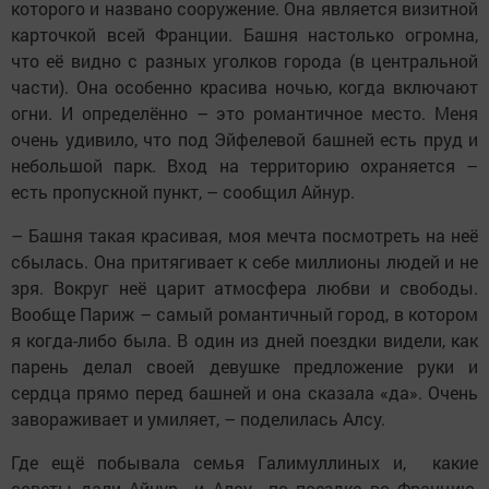
которого и названо сооружение. Она является визитной
карточкой всей Франции. Башня настолько огромна,
что её видно с разных уголков города (в центральной
части). Она особенно красива ночью, когда включают
огни. И определённо – это романтичное место. Меня
очень удивило, что под Эйфелевой башней есть пруд и
небольшой парк. Вход на территорию охраняется –
есть пропускной пункт, – сообщил Айнур.
– Башня такая красивая, моя мечта посмотреть на неё
сбылась. Она притягивает к себе миллионы людей и не
зря. Вокруг неё царит атмосфера любви и свободы.
Вообще Париж – самый романтичный город, в котором
я когда-либо была. В один из дней поездки видели, как
парень делал своей девушке предложение руки и
сердца прямо перед башней и она сказала «да». Очень
завораживает и умиляет, – поделилась Алсу.
Где ещё побывала семья Галимуллиных и, какие
советы дали Айнур и Алсу по поездке во Францию,