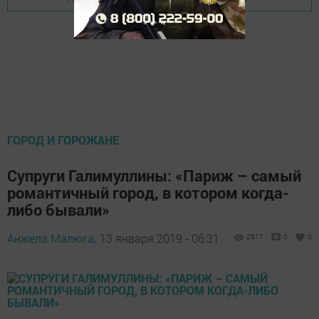
ГОРОД И ГОРОЖАНЕ
Супруги Галимуллины: «Париж – самый
романтичный город, в котором когда-
либо бывали»
Анжела Малюга,
13 января 2019 - 06:31
2917
0
0