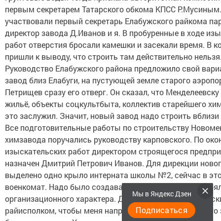
первым секретарем Татарского обкома КПСС Р.Мусиным.
участвовали первый секретарь Елабужского райкома пар
директор завода Д.Иванов и я. В пробуренные в ходе из
работ отверстия бросали камешки и засекали время. В к
пришли к выводу, что строить там действительно нельзя
Руководство Елабужского района предложило свой вариа
завод близ Елабуги, на пустующей земле старого аэропо
Петрищев сразу его отверг. Он сказал, что Менделеевск
жильё, объекты соцкультбыта, коллектив старейшего хи
это заслужил. Значит, новый завод надо строить вблизи
Все подготовительные работы по строительству Новоме
химзавода поручались руководству карповского. По ок
изыскательских работ директором строящегося предпр
назначен Дмитрий Петрович Иванов. Для дирекции ново
выделено одно крыло интерната школы №2, сейчас в эт
военкомат. Надо было создавать новый коллектив, стоя
Мы в Яндекс Дзен
организационного характера. Д.Иванов убедил Елабужск
Подписаться
райисполком, чтобы меня направили в дирекцию нового з