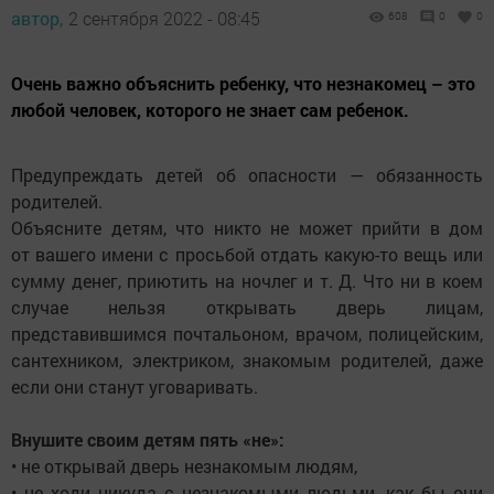
автор,
2 сентября 2022 - 08:45
608
0
0
Очень важно объяснить ребенку, что незнакомец – это
любой человек, которого не знает сам ребенок.
Предупреждать детей об опасности — обязанность
родителей.
Объясните детям, что никто не может прийти в дом
от вашего имени с просьбой отдать какую-то вещь или
сумму денег, приютить на ночлег и т. Д. Что ни в коем
случае нельзя открывать дверь лицам,
представившимся почтальоном, врачом, полицейским,
сантехником, электриком, знакомым родителей, даже
если они станут уговаривать.
Внушите своим детям пять «не»:
• не открывай дверь незнакомым людям,
• не ходи никуда с незнакомыми людьми, как бы они