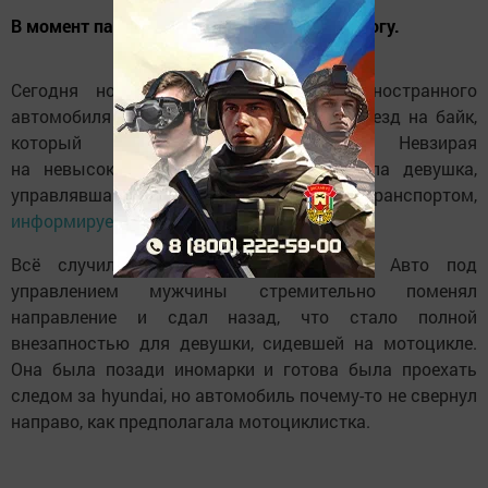
В момент падения мотоцикл придавил ей ногу.
Сегодня ночью в Казани водитель иностранного
автомобиля марки «hyundai» совершил наезд на байк,
который стоял позади машины. Невзирая
на невысокую скорость авто, пострадала девушка,
управлявшая двухколесным транспортом,
информирует
«Татарстана-24».
Всё случилось на улице Ломжинской. Авто под
управлением мужчины стремительно поменял
направление и сдал назад, что стало полной
внезапностью для девушки, сидевшей на мотоцикле.
Она была позади иномарки и готова была проехать
следом за hyundai, но автомобиль почему-то не свернул
направо, как предполагала мотоциклистка.