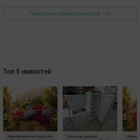
Перейти на страницу новости
Топ 5 новостей
«Менделеевские новости»
Запасаем урожай
«Мендел