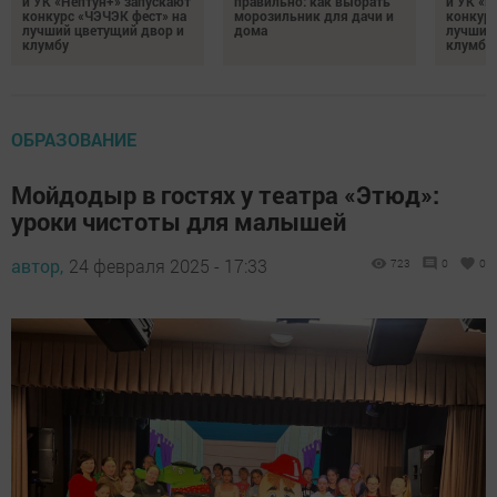
и УК «Нептун+» запускают
правильно: как выбрать
и УК «Н
конкурс «ЧЭЧЭК фест» на
морозильник для дачи и
конкурс
лучший цветущий двор и
дома
лучший
клумбу
клумбу
ОБРАЗОВАНИЕ
Мойдодыр в гостях у театра «Этюд»:
уроки чистоты для малышей
автор,
24 февраля 2025 - 17:33
723
0
0