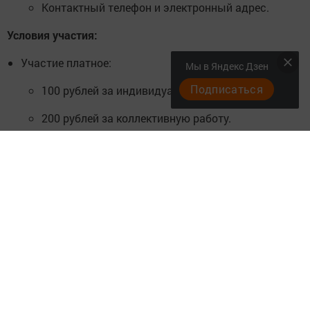
Контактный телефон и электронный адрес.
Условия участия:
Участие платное:
Мы в Яндекс Дзен
Подписаться
100 рублей за индивидуальную работу.
200 рублей за коллективную работу.
Оплата производится в редакции по адресу: ул.
Фомина, 20, или онлайн-переводом на карту
Сбербанка или Ак Барс Банка, привязанную к
номеру: 8-917-392-59-88.
Как принять участие
Подготовьте рисунок или поделку.
Принесите работу в редакцию газеты
«Менделеевские новости» по адресу: ул. Фомина,