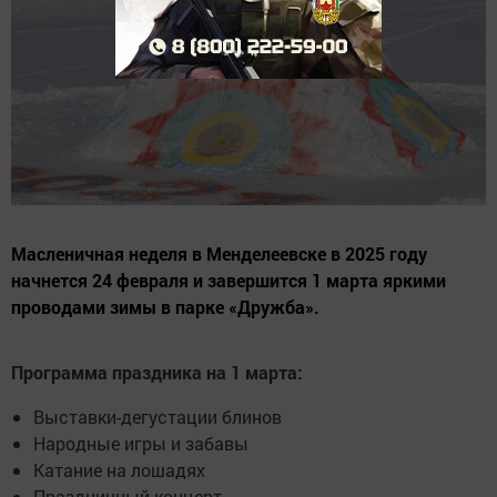
Масленичная неделя в Менделеевске в 2025 году
начнется 24 февраля и завершится 1 марта яркими
проводами зимы в парке «Дружба».
Программа праздника на 1 марта:
Выставки-дегустации блинов
Народные игры и забавы
Катание на лошадях
Праздничный концерт