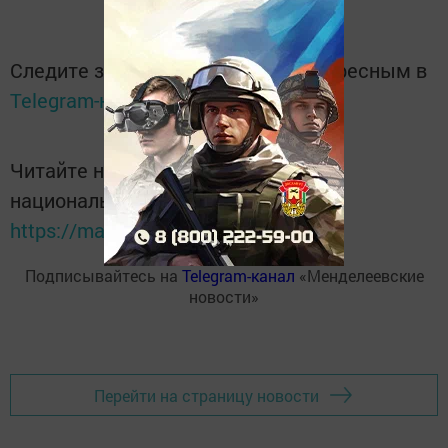
Следите за самым важным и интересным в
Telegram-канале
Татмедиа
Читайте новости Татарстана в
национальном мессенджере MАХ:
https://max.ru/tatmedia
Подписывайтесь на
Telegram-канал
«Менделеевские
новости»
Перейти на страницу новости