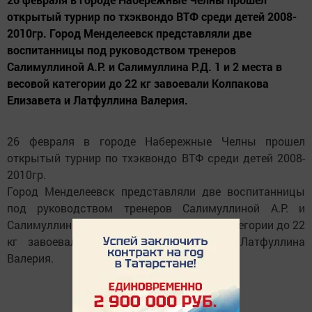
открытый турнир по тхэквондо ВТФ среди детей 2008-
2010гр. Город Менделеевск представляли две
воспитанницы под руководством тренеров
Салимуллиной А.Р. и Салимуллина Р.Д. 1 и 2 места в
весовой категории до 22 кг завоевали Колпакова
Елизавета и Латфуллина Валерия.
26 февраля в городе Набережные Челны прошел
открытый турнир по тхэквондо ВТФ среди детей 2008-
2010гр.
Город Менделеевск представляли две воспитанницы
под руководством тренеров Салимуллиной А.Р. и
Салимуллина Р.Д. 1 и 2 места в весовой категории до 22
кг завоевали Колпакова Елизавета и Латфуллина
Валерия.