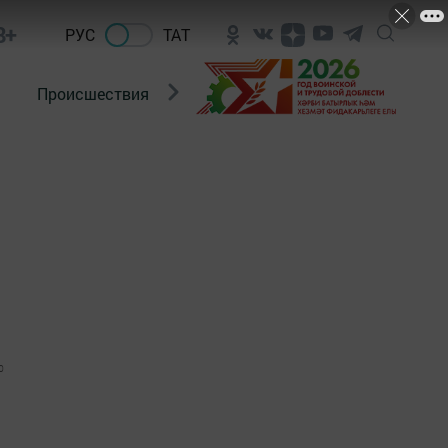
8+
РУС
ТАТ
Происшествия
Новости Госавтоинспекции
0