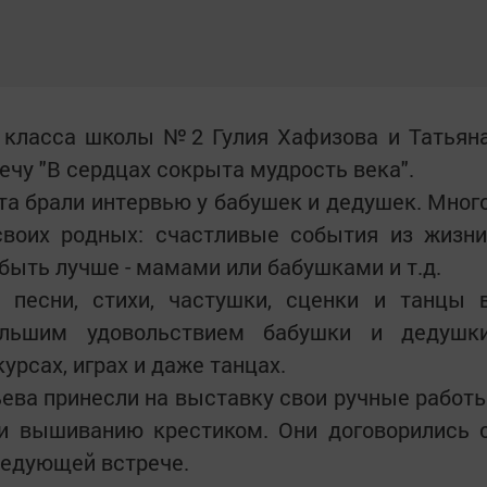
4 класса школы №2 Гулия Хафизова и Татьян
ечу "В сердцах сокрыта мудрость века".
та брали интервью у бабушек и дедушек. Мног
своих родных: счастливые события из жизни
быть лучше - мамами или бабушками и т.д.
 песни, стихи, частушки, сценки и танцы 
ольшим удовольствием бабушки и дедушк
урсах, играх и даже танцах.
ьева принесли на выставку свои ручные работ
 и вышиванию крестиком. Они договорились 
ледующей встрече.