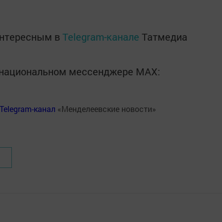
интересным в
Telegram-канале
Татмедиа
в национальном мессенджере MАХ:
Telegram-канал
«Менделеевские новости»