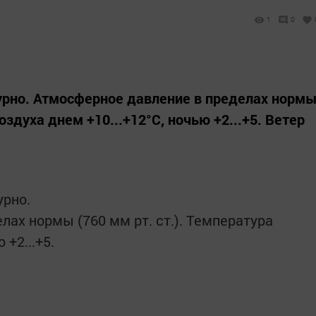
1
0
урно. Атмосферное давление в пределах норм
воздуха днем +10...+12°C, ночью +2...+5. Ветер
урно.
ах нормы (760 мм рт. ст.). Температура
 +2...+5.