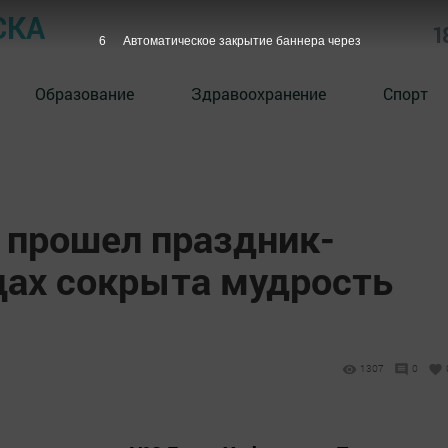
СКА
1
5
Автоматическое закрытие баннера через
Образование
Здравоохранение
Спорт
 прошел праздник-
цах сокрыта мудрость
1307
0