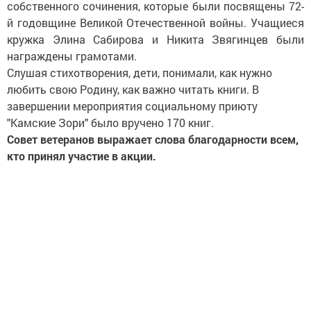
собственного сочинения, которые были посвящены 72-
й годовщине Великой Отечественной войны. Учащиеся
кружка Элина Сабирова и Никита Звягинцев были
награждены грамотами.
Слушая стихотворения, дети, понимали, как нужно
любить свою Родину, как важно читать книги. В
завершении мероприятия социальному приюту
"Камские Зори" было вручено 170 книг.
Совет ветеранов выражает слова благодарности всем,
кто принял участие в акции.