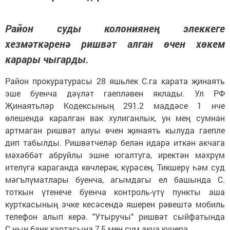
Район суды колониянең элеккеге
хезмәткәренә ришвәт алган өчен хөкем
карары чыгарды.
Район прокуратурасы 28 яшьлек С.га карата җинаять
эше буенча дәүләт гаепләвен яклады. Ул РФ
Җинаятьләр Кодексының 291.2 маддәсе 1 нче
өлешендә каралган вак хулиганлык, ун мең сумнан
артмаган ришвәт алуы өчен җинаять кылуда гаепле
дип табылды. Ришвәтчеләр белән идарә иткән акчага
мәхәббәт абруйлы эшне югалтуга, иректән мәхрүм
ителүгә караганда көчлерәк, күрәсең. Тикшерү һәм суд
мәгълүматлары буенча, агымдагы ел башында С.
тоткын үтенече буенча контроль-үтү пункты аша
курткасының эчке кесәсендә яшерен рәвештә мобиль
телефон алып керә. "Утыручы" ришвәт сыйфатында
С.ның банк картасына 7,5 мең сум акча күчерә.