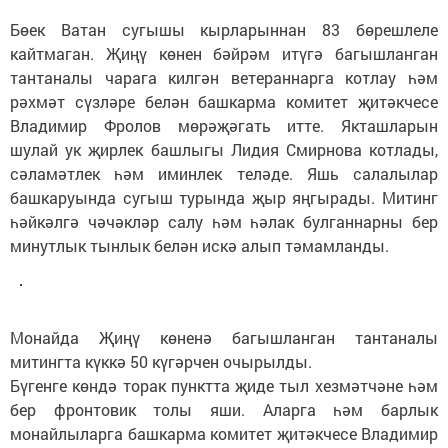
Бөек Ватан сугышы кырларыннан 83 бөрешлеле
кайтмаган. Җиңү көнен бәйрәм итүгә багышланган
тантаналы чарага килгән ветераннарга котлау һәм
рәхмәт сүзләре белән башкарма комитет җитәкчесе
Владимир Фролов мөрәҗәгать итте. Якташларын
шулай ук җирлек башлыгы Лидия Смирнова котлады,
сәламәтлек һәм иминлек теләде. Яшь салалылар
башкаруында сугыш турында җыр яңгырады. Митинг
һәйкәлгә чәчәкләр салу һәм һәлак булганнарны бер
минутлык тынлык белән искә алып тәмамланды.
Монайда Җиңү көненә багышланган тантаналы
митингта күккә 50 күгәрчен очырылды.
Бүгенге көндә торак пунктта җиде тыл хезмәтчәне һәм
бер фронтовик толы яши. Аларга һәм барлык
монайлыларга башкарма комитет җитәкчесе Владимир