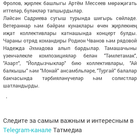
Фролов, җирлек башлыгы Артём Мессеев мөрәҗәгать
иттеләр, бүләкләр тапшырдылар.
Ләйсән Садриева сугыш турында шигырь сөйләде.
Ветераннар һәм бәйрәм кунаклары өчен җирлекнең
иҗат коллективлары катнашында концерт булды.
Чараны отряд командиры Родион Чванов һәм рядовой
Надежда Әхмәдова алып бардылар. Тамашачыны
үзенчәлекле композицияләр белән "Тәмлетамак",
"Азарт", "Йолдызчыклар" бию коллективлары, "Ай
балкышы" һәм "Монай" ансамбльләре, "Тургай" балалар
бакчасында тәрбияләнүчеләр һәм солистлар
шатландырды.
Следите за самым важным и интересным в
Telegram-канале
Татмедиа