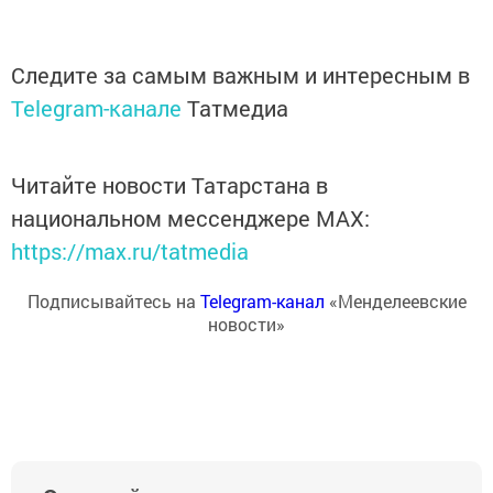
Следите за самым важным и интересным в
Telegram-канале
Татмедиа
Читайте новости Татарстана в
национальном мессенджере MАХ:
https://max.ru/tatmedia
Подписывайтесь на
Telegram-канал
«Менделеевские
новости»