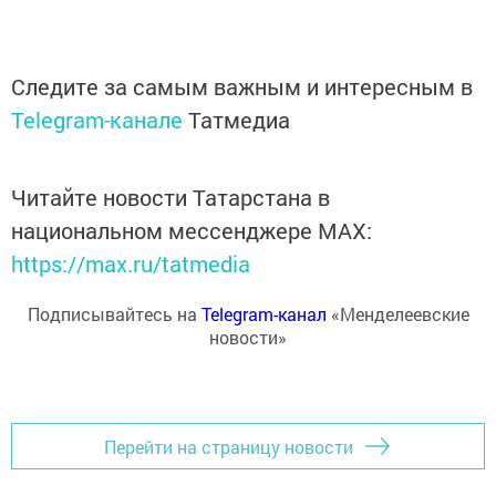
Следите за самым важным и интересным в
Telegram-канале
Татмедиа
Читайте новости Татарстана в
национальном мессенджере MАХ:
https://max.ru/tatmedia
Подписывайтесь на
Telegram-канал
«Менделеевские
новости»
Перейти на страницу новости