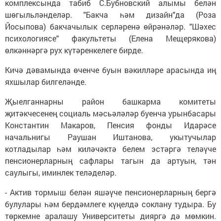
комплексында табиб С.Бубновский алымы белән
шөгыльләнделәр. "Бакча һәм дизайн"да (Роза
Йосыпова) бакчачылык серләренә өйрәнәләр. "Шәхес
психологиясе" факультеты (Елена Мещерякова)
өлкәннәргә рух күтәренкелеге бирде.
Кичә дәвамында өченче буын вәкилләре арасында иң
яхшылар билгеләнде.
Җыелганнарны район башкарма комитеты
җитәкчесенең социаль мәсьәләләр буенча урынбасары
Константин Макаров, Пенсия фонды Идарәсе
начальнигы Раушан Иштанова, укытучылар
котладылар һәм киләчәктә белем эстәргә теләүче
пенсионерларның сафлары тагын да артуын, тән
саулыгы, иминлек теләделәр.
- Актив тормыш белән яшәүче пенсионерларның бергә
булулары һәм бердәмлеге күңелдә соклану тудыра. Бу
төркемне аралашу Университеты дияргә дә мөмкин.