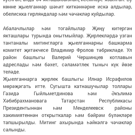
көнне җыелганнар шәһит киткәннәрне искә алдылар,
обелискка гирляндалар һәм чәчәкләр куйдылар.
Абалачлылар һәм тогайлылар Җиңү китергән
якташлары турында онытмыйлар. Җирлекләрдә узган
тантаналы митингларга җыелганнарны башкарма
комитет җитәкчесе Владимир Фролов тәбрикләде. Ул
район башлыгы Валерий Чершинцев котлавын
адреслады һәм бәхет, сәламәтлек тыныч күк йөзе
теләде.
Җыелганнарга җирлек башлыгы Илнар Исрафилов
мөрәҗәгать итте. Сугышта катнашучылар толлары
Газидә Гыйльметдинова һәм Әкълимә
Хәбибрахмановага Татарстан Республикасы
Президентыннан һәм Менделеевск районы
хакимиятеннән открыткалар һәм бәйрәм бүләкләре
тапшырылды. Митинг ахырында һәйкәлгә чәчәкләр
салынды.