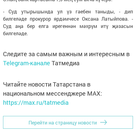
- Суд утырышында ул үз гаебен таныды, - дип
билгеләде прокурор ярдәмчесе Оксана Латыйпова. -
Суд аңа бер елга ирегеннән мәхрүм итү җәзасын
билгеләде.
Следите за самым важным и интересным в
Telegram-канале
Татмедиа
Читайте новости Татарстана в
национальном мессенджере MАХ:
https://max.ru/tatmedia
Перейти на страницу новости