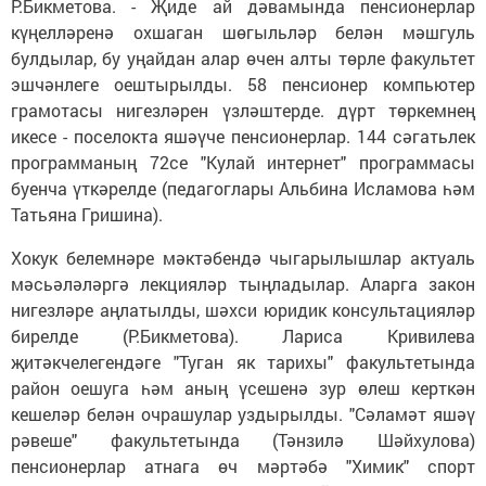
Р.Бикметова. - Җиде ай дәвамында пенсионерлар
күңелләренә охшаган шөгыльләр белән мәшгуль
булдылар, бу уңайдан алар өчен алты төрле факультет
эшчәнлеге оештырылды. 58 пенсионер компьютер
грамотасы нигезләрен үзләштерде. дүрт төркемнең
икесе - поселокта яшәүче пенсионерлар. 144 сәгатьлек
программаның 72се "Кулай интернет" программасы
буенча үткәрелде (педагоглары Альбина Исламова һәм
Татьяна Гришина).
Хокук белемнәре мәктәбендә чыгарылышлар актуаль
мәсьәләләргә лекцияләр тыңладылар. Аларга закон
нигезләре аңлатылды, шәхси юридик консультацияләр
бирелде (Р.Бикметова). Лариса Кривилева
җитәкчелегендәге "Туган як тарихы" факультетында
район оешуга һәм аның үсешенә зур өлеш керткән
кешеләр белән очрашулар уздырылды. "Сәламәт яшәү
рәвеше" факультетында (Тәнзилә Шәйхулова)
пенсионерлар атнага өч мәртәбә "Химик" спорт