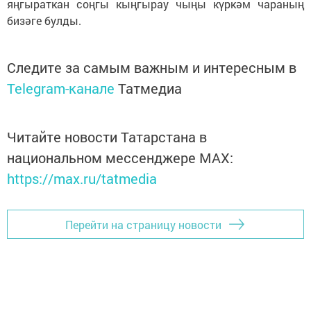
яңгыраткан соңгы кыңгырау чыңы күркәм чараның
бизәге булды.
Следите за самым важным и интересным в
Telegram-канале
Татмедиа
Читайте новости Татарстана в
национальном мессенджере MАХ:
https://max.ru/tatmedia
Перейти на страницу новости