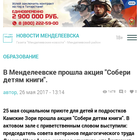
НОВОСТИ МЕНДЕЛЕЕВСКА
18+
Газета "Менделеевские новости" - Менделеевский район
ОБРАЗОВАНИЕ
В Менделеевске прошла акция "Собери
детям книги".
автор,
26 мая 2017 - 13:14
1478
0
0
25 мая социальном приюте для детей и подростков
Камские Зори прошла акция "Собери детям книги". В
актовом зале с приветственным словом выступили:
председатель совета ветеранов педагогического труда