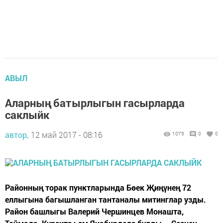
АВЫЛ
Аларның батырлыгын гасырларда
саклыйк
автор,
12 май 2017 - 08:16
1075
0
0
Районның торак пунктларында Бөек Җиңүнең 72
еллыгына багышланган тантаналы митинглар узды.
Район башлыгы Валерий Чершинцев Монашта,