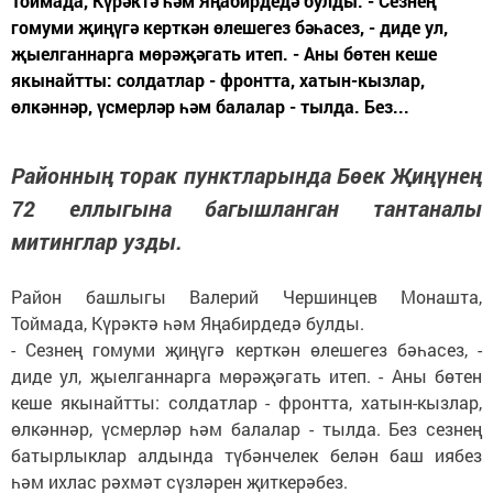
Тоймада, Күрәктә һәм Яңабирдедә булды. - Сезнең
гомуми җиңүгә керткән өлешегез бәһасез, - диде ул,
җыелганнарга мөрәҗәгать итеп. - Аны бөтен кеше
якынайтты: солдатлар - фронтта, хатын-кызлар,
өлкәннәр, үсмерләр һәм балалар - тылда. Без...
Районның торак пунктларында Бөек Җиңүнең
72 еллыгына багышланган тантаналы
митинглар узды.
Район башлыгы Валерий Чершинцев Монашта,
Тоймада, Күрәктә һәм Яңабирдедә булды.
- Сезнең гомуми җиңүгә керткән өлешегез бәһасез, -
диде ул, җыелганнарга мөрәҗәгать итеп. - Аны бөтен
кеше якынайтты: солдатлар - фронтта, хатын-кызлар,
өлкәннәр, үсмерләр һәм балалар - тылда. Без сезнең
батырлыклар алдында түбәнчелек белән баш иябез
һәм ихлас рәхмәт сүзләрен җиткерәбез.