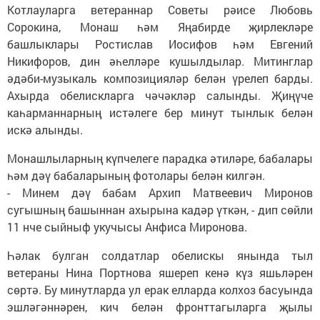
Котлауларга ветераннар Советы рәисе Любовь
Сорокина, Монаш һәм Яңабирде җирлекләре
башлыклары Ростислав Иосифов һәм Евгений
Никифоров, дин әһелләре кушылдылар. Митинглар
әдәби-музыкаль композицияләр белән үрелеп барды.
Ахырда обелискларга чәчәкләр салынды. Җиңүче
каһарманнарның истәлеге бер минут тынлык белән
искә алынды.
Монашлыларның күпчелеге парадка әтиләре, бабалары
һәм дәү бабаларының фотолары белән килгән.
- Минем дәү бабам Архип Матвеевич Миронов
сугышның башыннан ахырына кадәр үткән, - дип сөйли
11 нче сыйныф укучысы Анфиса Миронова.
Һәлак булган солдатлар обелискы янында тыл
ветераны Нина Портнова яшереп кенә күз яшьләрен
сөртә. Бу минутларда ул ерак елларда колхоз басуында
эшләгәннәрен, кич белән фронттагыларга җылы