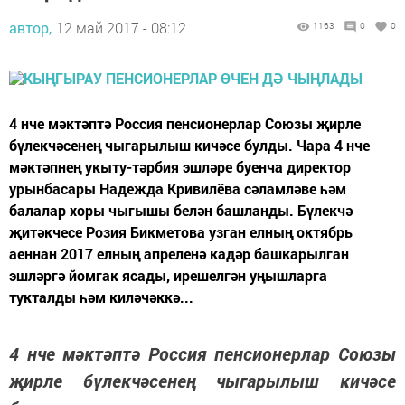
автор,
12 май 2017 - 08:12
1163
0
0
4 нче мәктәптә Россия пенсионерлар Союзы җирле
бүлекчәсенең чыгарылыш кичәсе булды. Чара 4 нче
мәктәпнең укыту-тәрбия эшләре буенча директор
урынбасары Надежда Кривилёва сәламләве һәм
балалар хоры чыгышы белән башланды. Бүлекчә
җитәкчесе Розия Бикметова узган елның октябрь
аеннан 2017 елның апреленә кадәр башкарылган
эшләргә йомгак ясады, ирешелгән уңышларга
тукталды һәм киләчәккә...
4 нче мәктәптә Россия пенсионерлар Союзы
җирле бүлекчәсенең чыгарылыш кичәсе