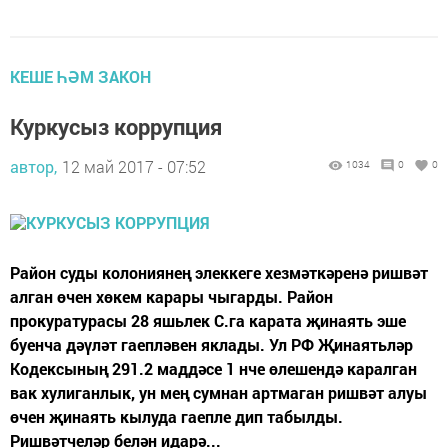
КЕШЕ ҺӘМ ЗАКОН
Куркусыз коррупция
автор,
12 май 2017 - 07:52
1034
0
0
Район суды колониянең элеккеге хезмәткәренә ришвәт
алган өчен хөкем карары чыгарды. Район
прокуратурасы 28 яшьлек С.га карата җинаять эше
буенча дәүләт гаепләвен яклады. Ул РФ Җинаятьләр
Кодексының 291.2 маддәсе 1 нче өлешендә каралган
вак хулиганлык, ун мең сумнан артмаган ришвәт алуы
өчен җинаять кылуда гаепле дип табылды.
Ришвәтчеләр белән идарә...