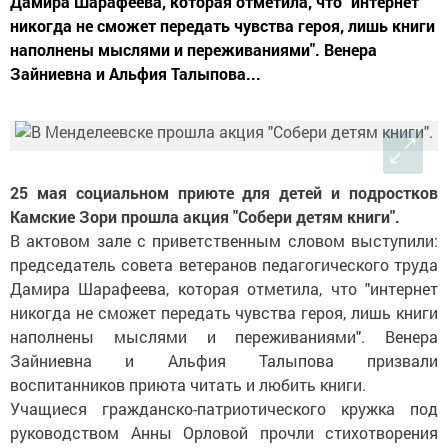
Дамира Шарафеева, которая отметила, что "интернет
никогда не сможет передать чувства героя, лишь книги
наполнены мыслями и переживаниями". Венера
Зайниевна и Альфия Талыпова...
25 мая социальном приюте для детей и подростков
Камские Зори прошла акция "Собери детям книги".
В актовом зале с приветственным словом выступили:
председатель совета ветеранов педагогического труда
Дамира Шарафеева, которая отметила, что "интернет
никогда не сможет передать чувства героя, лишь книги
наполнены мыслями и переживаниями". Венера
Зайниевна и Альфия Талыпова призвали
воспитанников приюта читать и любить книги.
Учащиеся гражданско-патриотического кружка под
руководством Анны Орловой прочли стихотворения