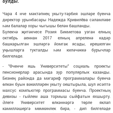
булды.
Чара 4 нче мәктәпнең укыту-тәрбия эшләре буенча
директор урынбасары Надежда Кривилёва сәламләве
һәм балалар хоры чыгышы белән башланды.
Бүлекчә җитәкчесе Розия Бикметова узган елның
октябрь аеннан 2017 елның апреленә кадәр
башкарылган эшләргә йомгак ясады, ирешелгән
уңышларга тукталды һәм киләчәккә бурычлар
билгеләде.
- "Өченче яшь Университеты" социаль проекты
пенсионерлар арасында зур популярлык казанды.
Безнең районда да мәгариф программалары буенча
өлкән буын вәкилләрен укыту оештырыла, шул исәптә
махсус компьютер программасы буенча. Проектның
девизы - гыйлем аша тормыш сыйфатын яхшырту.
Әлеге Университет өлкәннәргә төрле яклап
камилләшергә мөмкинлек бирә, - дип билгеләде