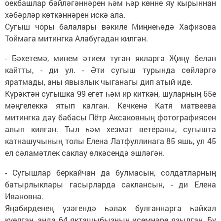
оекбашлар бәйләгәннәрен һәм һәр көнне яу кырыннан
хәбәрләр көткәннәрен искә ала.
Сугыш чоры балалары вәкиле Миңнеһөдә Хафизова
Тоймага митингка Алабугадан килгән.
- Бәхетемә, минем әтием туган якларга Җиңү белән
кайтты, - ди ул. - Әти сугыш турында сөйләргә
яратмады, аны явызлык чыганагы дип атый иде.
Күрәктән сугышка 99 егет һәм ир киткән, шуларның 65е
мәңгелеккә ятып калган. Кечкенә Катя матвеева
митингка дәү бабасы Пётр Аксаковның фотографиясен
алып килгән. Тыл һәм хезмәт ветераны, сугышта
катнашучының толы Елена Латфуллинага 85 яшь, ул 45
ел сәламәтлек саклау өлкәсендә эшләгән.
- Сугышлар беркайчан да булмасын, солдатларның
батырлыклары гасырларда саклансын, - ди Елена
Ивановна.
Яңабирденең үзәгендә һәлак булганнарга һәйкәл
куелган, анда 64 якташыбызның исемнәре язылган. Бу