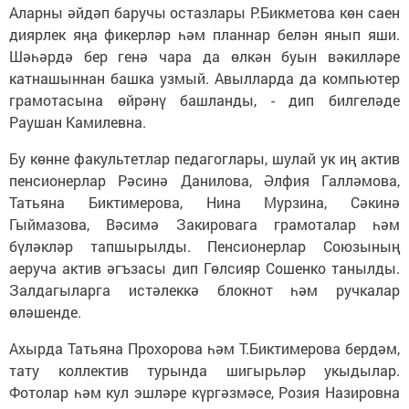
Аларны әйдәп баручы остазлары Р.Бикметова көн саен
диярлек яңа фикерләр һәм планнар белән янып яши.
Шәһәрдә бер генә чара да өлкән буын вәкилләре
катнашыннан башка узмый. Авылларда да компьютер
грамотасына өйрәнү башланды, - дип билгеләде
Раушан Камилевна.
Бу көнне факультетлар педагоглары, шулай ук иң актив
пенсионерлар Рәсинә Данилова, Әлфия Галләмова,
Татьяна Биктимерова, Нина Мурзина, Сәкинә
Гыймазова, Вәсимә Закировага грамоталар һәм
бүләкләр тапшырылды. Пенсионерлар Союзының
аеруча актив әгъзасы дип Гөлсияр Сошенко танылды.
Залдагыларга истәлеккә блокнот һәм ручкалар
өләшенде.
Ахырда Татьяна Прохорова һәм Т.Биктимерова бердәм,
тату коллектив турында шигырьләр укыдылар.
Фотолар һәм кул эшләре күргәзмәсе, Розия Назировна