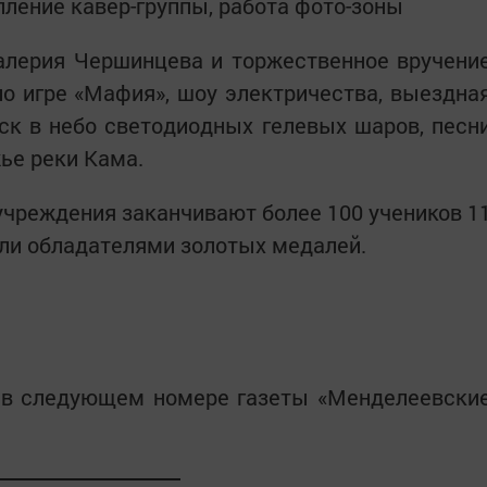
пление кавер-группы, работа фото-зоны
алерия Чершинцева и торжественное вручени
о игре «Мафия», шоу электричества, выездна
уск в небо светодиодных гелевых шаров, песн
жье реки Кама.
учреждения заканчивают более 100 учеников 1
тали обладателями золотых медалей.
 в следующем номере газеты «Менделеевски