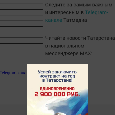
Следите за самым важным
и интересным в
Telegram-
канале
Татмедиа
Читайте новости Татарстана
в национальном
мессенджере MАХ:
Telegram-канал
«Менделеевские новости»