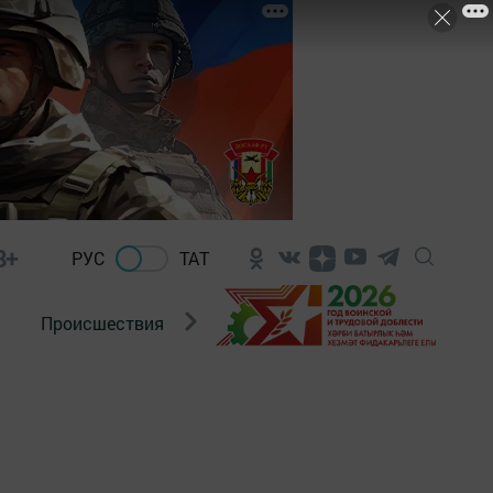
8+
РУС
ТАТ
Происшествия
Новости Госавтоинспекции