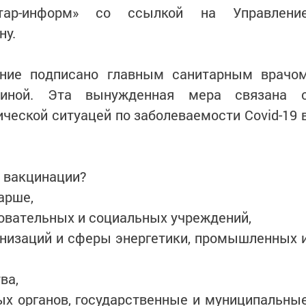
р-информ» со ссылкой на Управлени
ну.
ение подписано главным санитарным врачо
шиной. Эта вынужденная мера связана 
ческой ситуацей по заболеваемости Covid-19 
й вакцинации?
арше,
овательных и социальных учреждений,
анизаций и сферы энергетики, промышленных 
ва,
ых органов, государственные и муниципальны