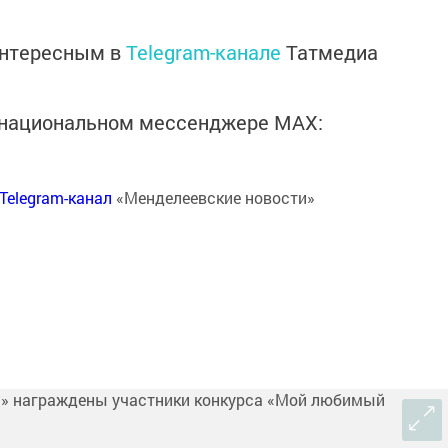
интересным в
Telegram-канале
Татмедиа
в национальном мессенджере MАХ:
Telegram-канал
«Менделеевские новости»