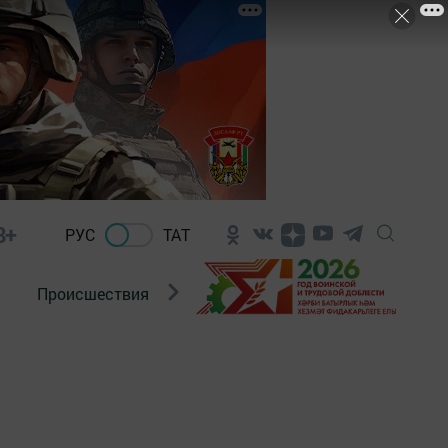
8+
РУС
ТАТ
Происшествия
Новости Госавтоинспекции