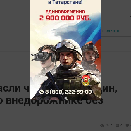
Отправить
Авторизоваться
пасли четырех женщин,
 внедорожнике без
2046
0