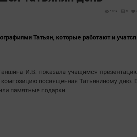
1809
0
ографиями Татьян, которые работают и учатся
иганшина И.В. показала учащимся презентаци
и композицию посвященная Татьяниному дню. 
или памятные подарки.