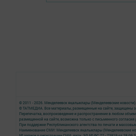
© 2011 - 2026. Менделеевск яӊалыклары (Менделеевские новости)
© ТАТМЕДИА. Все материалы, размещенные на сайте, защищены з
Перепечатка, воспроизведение и распространение в любом объе
размещенной на сайте, возможна только с письменного согласия
При поддержке Республиканского агентства по печати и массов
Наименование СМИ: Менделеевск яӊалыклары (Менделеевские но
№ записи о регистрации СМИ, дата: ЭЛ № ФС 77 - 73819 от 28.09.