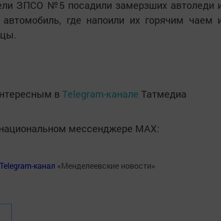
ели ЗПСО №5 посадили замерзших автоледи 
 автомобиль, где напоили их горячим чаем 
ицы.
интересным в
Telegram-канале
Татмедиа
в национальном мессенджере MАХ:
Telegram-канал
«Менделеевские новости»