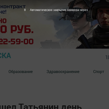
7
Автоматическое закрытие баннера через
СКА
1
Образование
Здравоохранение
Спорт
шел Татьянин день