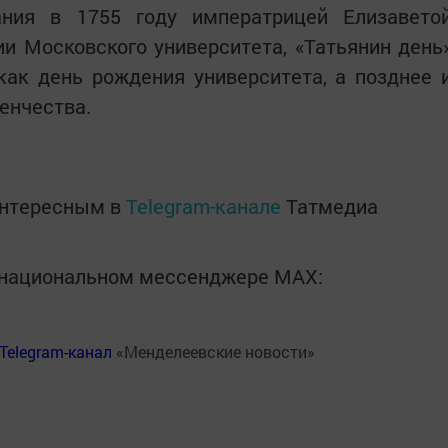
ания в 1755 году императрицей Елизавето
и Московского университета, «Татьянин день
как день рождения университета, а позднее 
енчества.
интересным в
Telegram-канале
Татмедиа
в национальном мессенджере MАХ:
Telegram-канал
«Менделеевские новости»