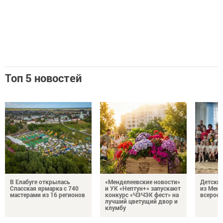
Топ 5 новостей
В Елабуге открылась
«Менделеевские новости»
Детский
Спасская ярмарка с 740
и УК «Нептун+» запускают
из Менд
мастерами из 16 регионов
конкурс «ЧЭЧЭК фест» на
всеросс
лучший цветущий двор и
клумбу