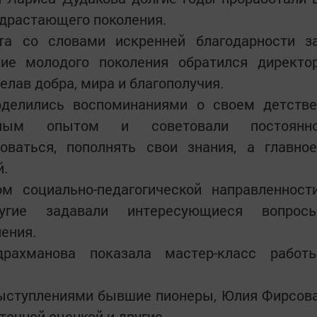
одрастающего поколения.
та со словами искренней благодарности з
ие молодого поколения обратился директо
лав добра, мира и благополучия.
делились воспоминаниями о своем детстве
нным опытом и советовали постоянн
оваться, пополнять свои знания, а главное
й.
 социально-педагогической направленност
угие задавали интересующиеся вопрос
ения.
рахманова показала мастер-класс работ
выступлениями бывшие пионеры, Юлия Фирсов
точной сценкой и другие.