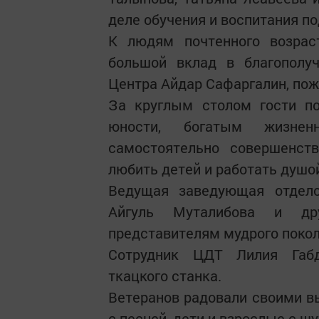
деле обучения и воспитания п
К людям почтенного возрас
большой вклад в благополуч
Центра Айдар Сафаргалин, поже
За круглым столом гости по
юности, богатым жизне
самостоятельно совершенств
любить детей и работать душо
Ведущая заведующая отделом
Айгуль Муталибова и др
представителям мудрого покол
Сотрудник ЦДТ Лилия Габд
ткацкого станка.
Ветеранов радовали своими 
с песней, дети и взрослые с шу