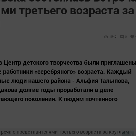
ми третьего возраста за
м
1549
0
в Центр детского творчества были приглашен
 работники «серебряного» возраста. Каждый
мые люди нашего района - Альфия Талыпова,
дакова долгие годы проработали в деле
тающего поколения. К людям почтенного