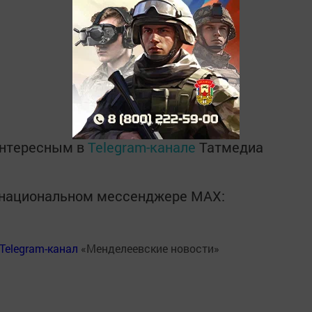
интересным в
Telegram-канале
Татмедиа
в национальном мессенджере MАХ:
Telegram-канал
«Менделеевские новости»