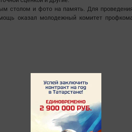
ым столом и фото на память. Для проведени
омощь оказал молодежный комитет профком