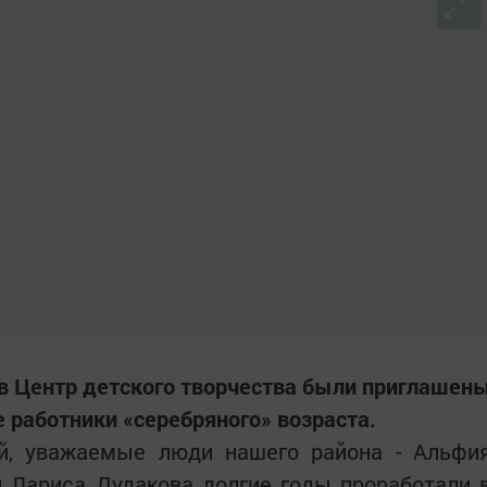
в Центр детского творчества были приглашен
 работники «серебряного» возраста.
й, уважаемые люди нашего района - Альфи
и Лариса Дудакова долгие годы проработали 