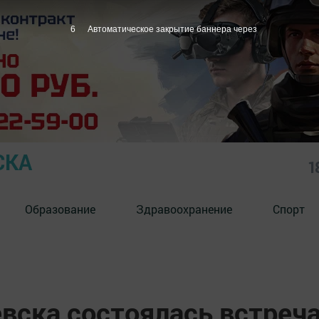
5
Автоматическое закрытие баннера через
СКА
1
Образование
Здравоохранение
Спорт
вска состоялась встреч