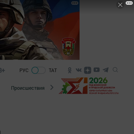
8+
РУС
ТАТ
Происшествия
Новости Госавтоинспекции
а