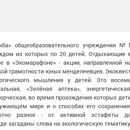
жба» общеобразовательного учреждения №
аждом из которых по 20 детей. Отдыхающие 
е в «Экомарафоне» - акции, направленной н
кой грамотности юных менделеевцев. Экоквес
логического мышления у детей. Это восем
альная, «Зелёная аптека», энергетическая
ворческая, во время прохождения которых дет
ружающем мире и о способах его сохранения
ютно разное - от активной эстафеты д
где загаданы слова на экологическую тематику