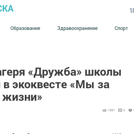
СКА
1
Образование
Здравоохранение
Спорт
агеря «Дружба» школы
 в экоквесте «Мы за
 жизни»
1397
0