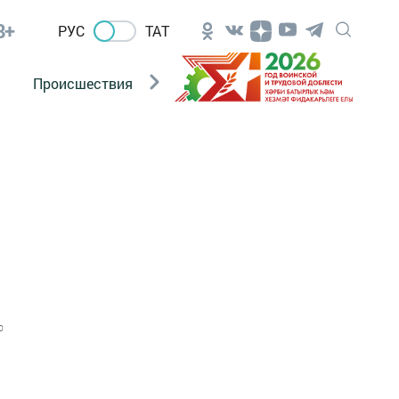
8+
РУС
ТАТ
Происшествия
Новости Госавтоинспекции
0