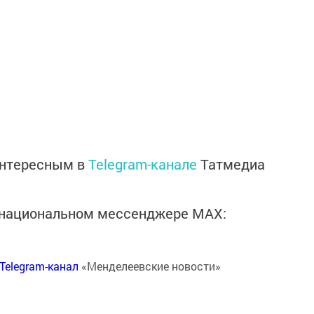
интересным в
Telegram-канале
Татмедиа
в национальном мессенджере MАХ:
Telegram-канал
«Менделеевские новости»