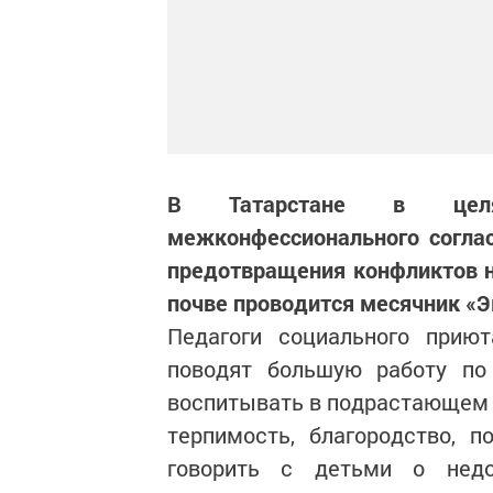
В Татарстане в целя
межконфессионального соглас
предотвращения конфликтов н
почве проводится месячник «Эк
Педагоги социального прию
поводят большую работу по
воспитывать в подрастающем п
терпимость, благородство, п
говорить с детьми о недо