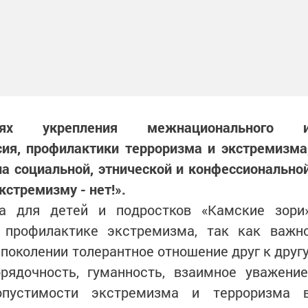
х укрепления межнационального 
ия, профилактики терроризма и экстремизма
а социальной, этнической и конфессионально
стремизму - нет!».
та для детей и подростков «Камские зори
 профилактике экстремизма, так как важн
околении толерантное отношение друг к другу
орядочность, гуманность, взаимное уважение
пустимости экстремизма и терроризма 