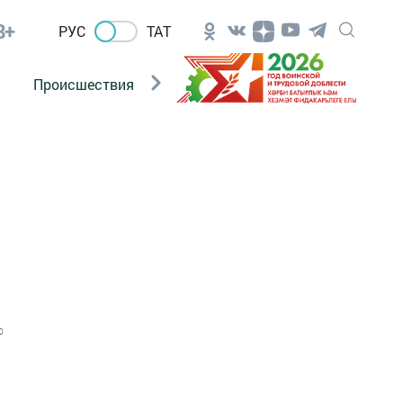
8+
РУС
ТАТ
Происшествия
Новости Госавтоинспекции
0