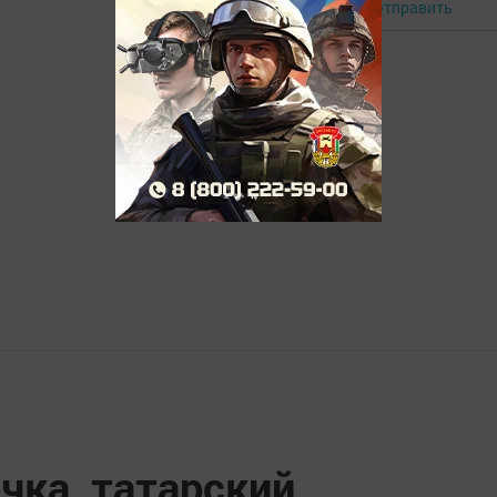
Отправить
Авторизоваться
чка, татарский