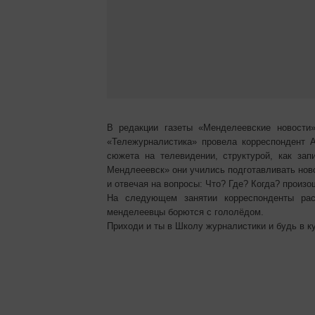
В редакции газеты «Менделеевские новости
«Тележурналистика» провела корреспондент 
сюжета на телевидении, структурой, как за
Мендлееевск» они учились подготавливать ново
и отвечая на вопросы: Что? Где? Когда? произо
На следующем занятии корреспонденты рас
менделеевцы борются с гололёдом.
Приходи и ты в Школу журналистики и будь в ку