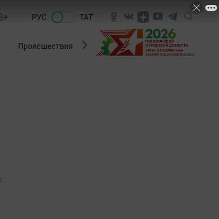
8+
РУС
ТАТ
Происшествия
Новости Госавтоинспекции
0