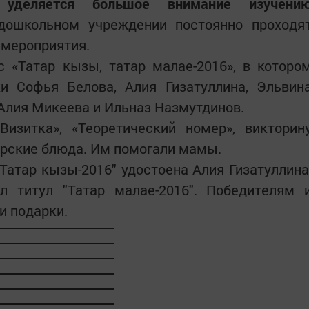
еляется большое внимание изучени
ошкольном учреждении постоянно проходя
 мероприятия.
с «Татар кызы, татар малае-2016», в которо
ки Софья Белова, Алия Гизатуллина, Эльвин
Алия Микеева и Ильназ Назмутдинов.
изитка», «Теоретический номер», викторин
арские блюда. Им помогали мамы.
атар кызы-2016" удостоена Алия Гизатуллина
л титул "Татар малае-2016". Победителям 
и подарки.