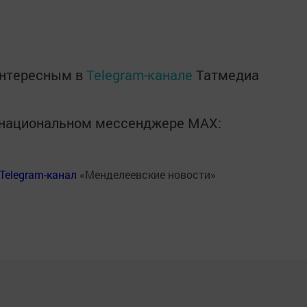
интересным в
Telegram-канале
Татмедиа
в национальном мессенджере MАХ:
Telegram-канал
«Менделеевские новости»