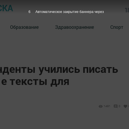
СКА
1
6
Автоматическое закрытие баннера через
Образование
Здравоохранение
Спорт
денты учились писать
е тексты для
1491
0