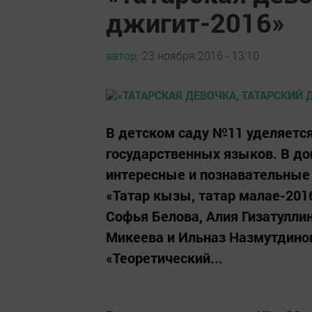
джигит-2016»
автор,
23 ноября 2016 - 13:10
В детском саду №11 уделяетс
государственных языков. В д
интересные и познавательные 
«Татар кызы, татар малае-2016
Софья Белова, Алия Гизатулли
Микеева и Ильназ Назмутдино
«Теоретический...