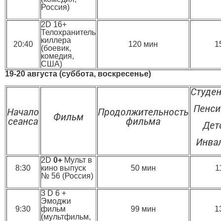
Россия)
2D 16+
Телохранитель
киллера
20:40
120 мин
1
(боевик,
комедия,
США)
19-20 августа (суббота, воскресенье)
Студе
Пенс
Начало
Продолжительность
Фильм
сеанса
фильма
Дет
Инва
2D
0+
Мульт в
8:30
кино выпуск
50 мин
1
№ 56 (Россия)
3 D 6 +
Эмоджи
9:30
фильм
99 мин
1
(мультфильм,