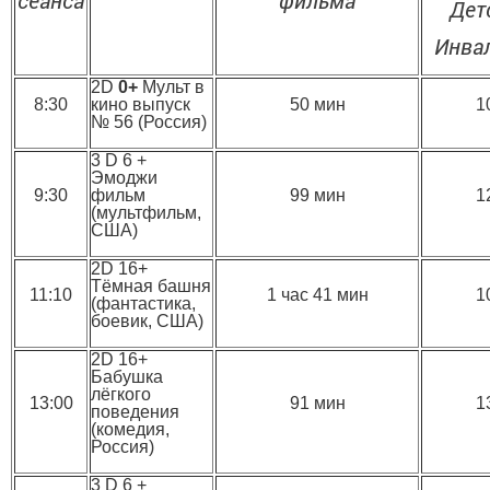
сеанса
фильма
Дет
Инва
2D
0+
Мульт в
8:30
кино выпуск
50 мин
1
№ 56 (Россия)
3 D 6 +
Эмоджи
9:30
фильм
99 мин
1
(мультфильм,
США)
2D 16+
Тёмная башня
11:10
1 час 41 мин
1
(фантастика,
боевик, США)
2D 16+
Бабушка
лёгкого
13:00
91 мин
1
поведения
(комедия,
Россия)
3 D 6 +