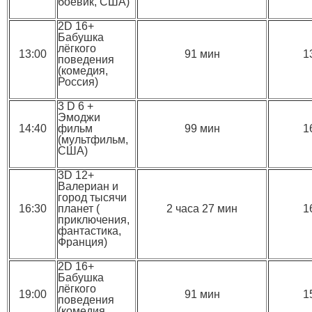
боевик, США)
2D 16+
Бабушка
лёгкого
13:00
91 мин
1
поведения
(комедия,
Россия)
3 D 6 +
Эмоджи
14:40
фильм
99 мин
1
(мультфильм,
США)
3D 12+
Валериан и
город тысячи
16:30
планет (
2 часа 27 мин
1
приключения,
фантастика,
Франция)
2D 16+
Бабушка
лёгкого
19:00
91 мин
1
поведения
(комедия,