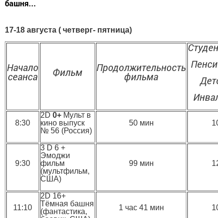
башня...
17-18 августа ( четверг- пятница)
Студе
Пенс
Начало
Продолжительность
Фильм
сеанса
фильма
Дет
Инва
2D
0+
Мульт в
8:30
кино выпуск
50 мин
1
№ 56 (Россия)
3 D 6 +
Эмоджи
9:30
фильм
99 мин
1
(мультфильм,
США)
2D 16+
Тёмная башня
11:10
1 час 41 мин
1
(фантастика,