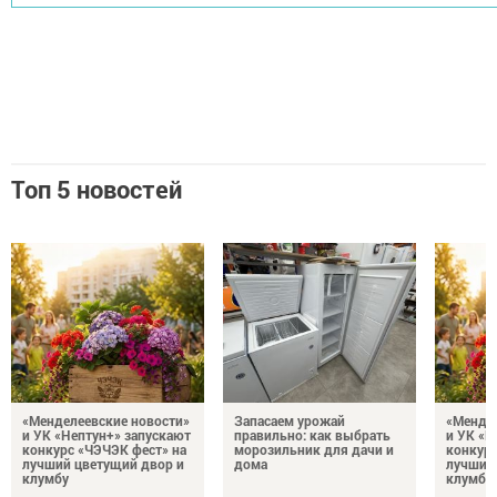
Топ 5 новостей
«Менделеевские новости»
Запасаем урожай
«Мендел
и УК «Нептун+» запускают
правильно: как выбрать
и УК «Н
конкурс «ЧЭЧЭК фест» на
морозильник для дачи и
конкурс
лучший цветущий двор и
дома
лучший
клумбу
клумбу