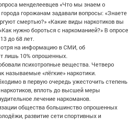
опроса менделеевцев «Что мы знаем о
е города горожанам задавали вопросы: «Знаете
торгуют смертью?» «Какие виды наркотиков вы
 «Как нужно бороться с наркоманией?» В опрос
13 до 68 лет.
мотря на информацию в СМИ, об
ют лишь 10% опрошенных.
робовали психотропные вещества. Четверо
ак называемые «лёгкие» наркотики.
бходимо в первую очередь ужесточить степень
 наркотиков, вплоть до высшей меры
инудительное лечение наркоманов.
изации общества большинство опрошенных
олодёжи, развитие сети спортивных и