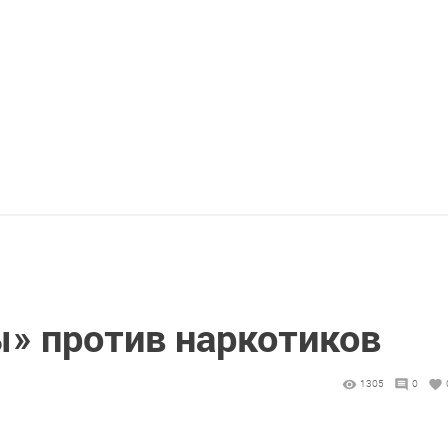
» против наркотиков
1305
0