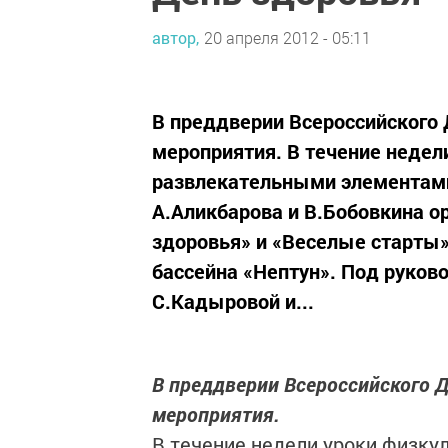
автор,
20 апреля 2012 - 05:11
В преддверии Всероссийского
мероприятия. В течение неде
развлекательными элементам
А.Аликбарова и В.Бобовкина 
здоровья» и «Веселые старты»
бассейна «Нептун». Под руков
С.Кадыровой и...
В преддверии Всероссийского 
мероприятия.
В течение недели уроки физк