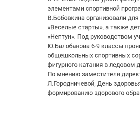
элементами спортивной прогр
В.Бобовкина организовали для
«Веселые старты», а также де
«Нептун». Под руководством у
Ю.Балобанова 6-9 классы прояв
общешкольных спортивных сор
фигурного катания в ледовом д
По мнению заместителя директ
Л.Городничевой, День здоровь
формированию здорового обра