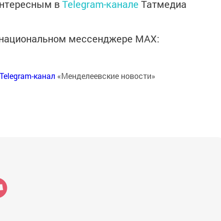
интересным в
Telegram-канале
Татмедиа
в национальном мессенджере MАХ:
Telegram-канал
«Менделеевские новости»