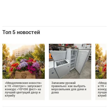
Топ 5 новостей
«Менделеевские новости»
Запасаем урожай
«Мендел
и УК «Нептун+» запускают
правильно: как выбрать
и УК «Н
конкурс «ЧЭЧЭК фест» на
морозильник для дачи и
конкурс
лучший цветущий двор и
дома
лучший
клумбу
клумбу