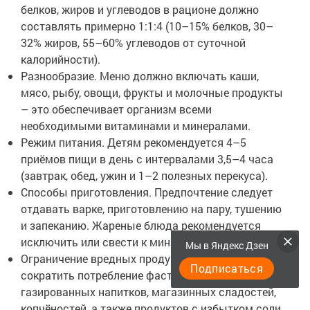
белков, жиров и углеводов в рационе должно
составлять примерно 1:1:4 (10–15% белков, 30–
32% жиров, 55–60% углеводов от суточной
калорийности).
Разнообразие. Меню должно включать каши,
мясо, рыбу, овощи, фрукты и молочные продукты
– это обеспечивает организм всеми
необходимыми витаминами и минералами.
Режим питания. Детям рекомендуется 4–5
приёмов пищи в день с интервалами 3,5–4 часа
(завтрак, обед, ужин и 1–2 полезных перекуса).
Способы приготовления. Предпочтение следует
отдавать варке, приготовлению на пару, тушению
и запеканию. Жареные блюда рекомендуется
исключить или свести к минимуму.
Мы в Яндекс Дзен
Ограничение вредных продуктов. Следует
Подписаться
сократить потребление фастфуда, сладких
газированных напитков, магазинных сладостей,
копчёностей, а также продуктов с избытком соли,