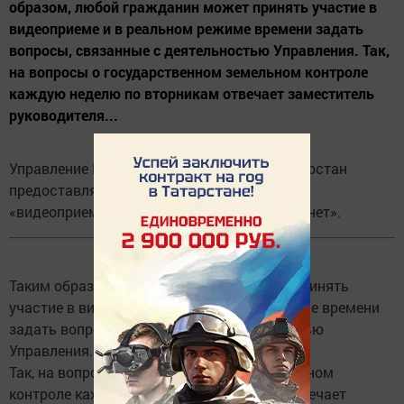
образом, любой гражданин может принять участие в
видеоприеме и в реальном режиме времени задать
вопросы, связанные с деятельностью Управления. Так,
на вопросы о государственном земельном контроле
каждую неделю по вторникам отвечает заместитель
руководителя...
Управление Росреестра по Республике Татарстан
предоставляет новую услугу для граждан -
«видеоприем с использованием сети Интернет».
Таким образом, любой гражданин может принять
участие в видеоприеме и в реальном режиме времени
задать вопросы, связанные с деятельностью
Управления.
Так, на вопросы о государственном земельном
контроле каждую неделю по вторникам отвечает