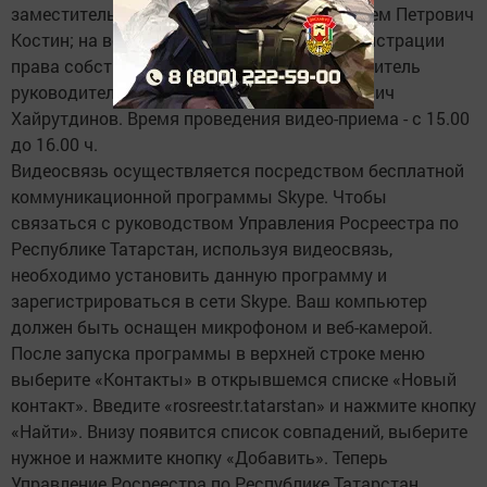
заместитель руководителя Управления Артем Петрович
Костин; на вопросы о государственной регистрации
права собственности по четвергам - заместитель
руководителя Управления Альберт Маратович
Хайрутдинов. Время проведения видео-приема - с 15.00
до 16.00 ч.
Видеосвязь осуществляется посредством бесплатной
коммуникационной программы Skype. Чтобы
связаться с руководством Управления Росреестра по
Республике Татарстан, используя видеосвязь,
необходимо установить данную программу и
зарегистрироваться в сети Skype. Ваш компьютер
должен быть оснащен микрофоном и веб-камерой.
После запуска программы в верхней строке меню
выберите «Контакты» в открывшемся списке «Новый
контакт». Введите «rosreestr.tatarstan» и нажмите кнопку
«Найти». Внизу появится список совпадений, выберите
нужное и нажмите кнопку «Добавить». Теперь
Управление Росреестра по Республике Татарстан