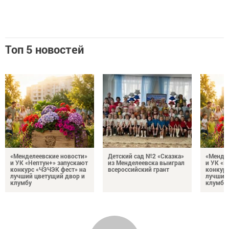
Топ 5 новостей
«Менделеевские новости»
Детский сад №2 «Сказка»
«Мендел
и УК «Нептун+» запускают
из Менделеевска выиграл
и УК «Н
конкурс «ЧЭЧЭК фест» на
всероссийский грант
конкурс
лучший цветущий двор и
лучший
клумбу
клумбу