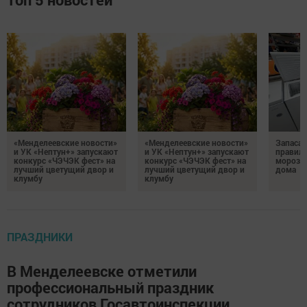
«Менделеевские новости»
«Менделеевские новости»
Запаса
и УК «Нептун+» запускают
и УК «Нептун+» запускают
правиль
конкурс «ЧЭЧЭК фест» на
конкурс «ЧЭЧЭК фест» на
морозил
лучший цветущий двор и
лучший цветущий двор и
дома
клумбу
клумбу
ПРАЗДНИКИ
В Менделеевске отметили
профессиональный праздник
сотрудников Госавтоинспекции