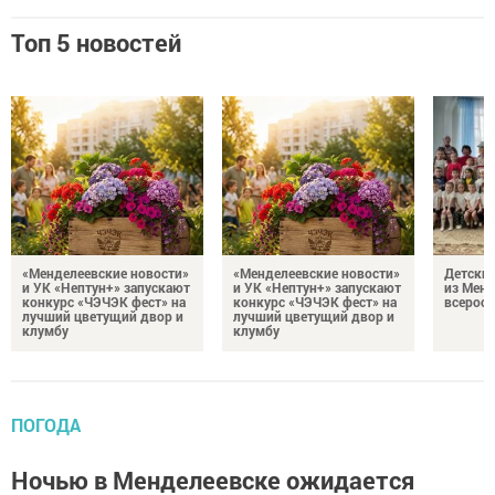
Топ 5 новостей
«Менделеевские новости»
«Менделеевские новости»
Детский
и УК «Нептун+» запускают
и УК «Нептун+» запускают
из Менд
конкурс «ЧЭЧЭК фест» на
конкурс «ЧЭЧЭК фест» на
всеросс
лучший цветущий двор и
лучший цветущий двор и
клумбу
клумбу
ПОГОДА
Ночью в Менделеевске ожидается