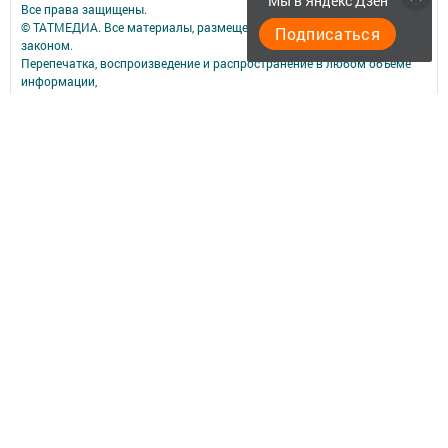
Мы в Яндекс Дзен
Все права защищены.
© ТАТМЕДИА. Все материалы, размещенные на сайте, защищены
Подписаться
законом.
Перепечатка, воспроизведение и распространение в любом объеме
информации,
размещенной на сайте, возможна только с письменного согласия
редакций СМИ.
При поддержке Республиканского агентства по печати и массовым
коммуникациям.
Наименование СМИ: Менделеевск яӊалыклары (Менделеевские
новости)
№ записи о регистрации СМИ, дата: ЭЛ № ФС 77 - 73819 от 28.09.2018
СМИ зарегистрированно Федеральной службой по надзору в сфере
связи,
информационных технологий и массовых коммуникаций
ФИО главного редактора: Искандарова Джулия Анатольевна
Адрес редакции: 423650, Республика Татарстан, Менделеевский р-н, г.
Менделеевск, ул. Фомина, д. 20
Телефон редакции: (85549) 2-14-55
Электронная почта редакции: paradox_12@mail.ru
Учредитель СМИ: АО «ТАТМЕДИА»
Антикоррупционная политика
АО «ТАТМЕДИА» использует «cookie»
для персонализации сервисов и
удобства пользователей сайтом.