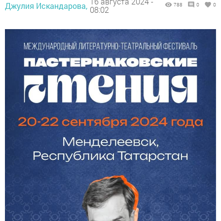
16 августа 2024 -
Джулия Искандарова,
788
0
0
08:02