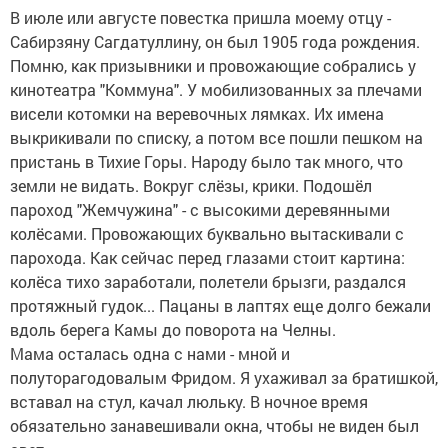
В июле или августе повестка пришла моему отцу -
Сабирзяну Сагдатуллину, он был 1905 года рождения.
Помню, как призывники и провожающие собрались у
кинотеатра "Коммуна". У мобилизованных за плечами
висели котомки на веревочных лямках. Их имена
выкрикивали по списку, а потом все пошли пешком на
пристань в Тихие Горы. Народу было так много, что
земли не видать. Вокруг слёзы, крики. Подошёл
пароход "Жемчужина" - с высокими деревянными
колёсами. Провожающих буквально вытаскивали с
парохода. Как сейчас перед глазами стоит картина:
колёса тихо заработали, полетели брызги, раздался
протяжный гудок... Пацаны в лаптях еще долго бежали
вдоль берега Камы до поворота на Челны.
Мама осталась одна с нами - мной и
полуторагодовалым Фридом. Я ухаживал за братишкой,
вставал на стул, качал люльку. В ночное время
обязательно занавешивали окна, чтобы не виден был