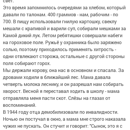
свет.
Это время запомнилось очередями за хлебом, который
давали по талонам. 400 граммов - нам, рабочим - по
700. В пищу использовали гнилую картошку, свеклу
мешали с крапивой и варили суп, собирали мешками за
Камой дикий лук. Летом ребятишки совершали набеги
на гороховое поле. Ружьё у охранника было заряжено
солью, поэтому приходилось применять хитрость -
одни отвлекают сторожа, остальные с другой стороны
поля собирают горох.
Мы держали корову, она нас в основном и спасала. За
дровами ходили в ближайший лес. Мама давала
четверть молока леснику, и он разрешал нам собирать
хворост. Весной я переставал ходить в школу - мама
отправляла меня пасти скот. Слёзы на глазах от
воспоминаний.
В 1944 году отца демобилизовали по инвалидности.
Ночью он постучал в окно, а мама мне строго наказала
чужих не пускать. Он стучит и говорит: "Сынок, это я с