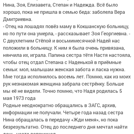
Нина, Зоя, Елизавета, Степан и Надежда. Всё было
хорошо, пока не пришла в семью беда: заболела Вера
Дмитриевна.
- Отец на лошадях повёз маму в Кокшанскую больницу,
но по пути она умерла, - рассказывает Зоя Георгиевна. -
С двухлетним Стёпой и восьмимесячной Надей нас
положили в больницу. К ним я была очень привязана,
нянчила их, играла. Папина сестра тётя Настя настояла,
чтобы отец отдал Степана с Наденькой в приёмные
семьи: мол, малышам женская забота и ласка нужна.
Мне тогда исполнилось восемь лет. Помню, как из моих
рук незнакомая женщина забрала сестрёнку. Больше
мы её не видели. Точно помню, что Надя родилась 5
мая 1973 года
Родные неоднократно обращались в ЗАГС, архив,
информации не получали. Четыре года назад сестра
Нина обращалась в передачу «Жди меня», но пока
безрезультатно. Отец до последнего дня мечтал найти
дочь, часто вспоминал.