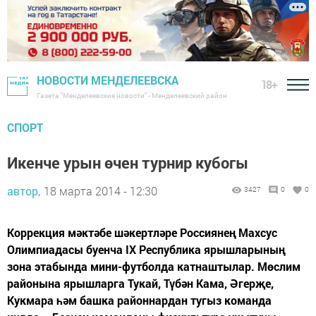
НОВОСТИ МЕНДЕЛЕЕВСКА
18+
Газета "Менделеевские новости" - Менделеевский район
СПОРТ
Икенче урын өчен турнир кубогы
автор,
18 марта 2014 - 12:30
3427
0
0
Коррекция мәктәбе шәкертләре Россиянең Махсус
Олимпиадасы буенча IX Республика ярышларының
зона этабында мини-футболда катнаштылар. Мөслим
районына ярышларга Тукай, Түбән Кама, Әгерҗе,
Кукмара һәм башка районнардан тугыз команда