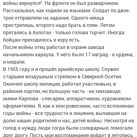
войны вернулся". На фронте он был разведчиком.
Рассказывал, как ходили за языками. Солдат по двое-
трое отправляли на задание. Одного немца
пристрелишь, второго надо брать в плен. Летом
прятались в болотах - только голова торчит. Иногда
бойцам приходилось и кору есть.
После войны отец работал в охране завода
начальником караула. У него было 17 наград - и ордена,
и медали.
В 1955 году и я прошёл армейскую школу. Служил
старшим воздушным стрелком в Северной Осетии.
Окончил школу милиции, работал участковым, в
райкоме партии, но большую часть - на химзаводе
имени Карпова - слесарем, аппаратчиком, художником-
оформителем. Я, как и мои ровесники, часто вспоминаю
годы войны - все трудности и лишения, выпавшие на
долю наших родителей и нас, детей войны. Несмотря на
голод и нужду, люди тогда были солидарные, помогали
друг другу. Пусть мои воспоминания войдут в летопись