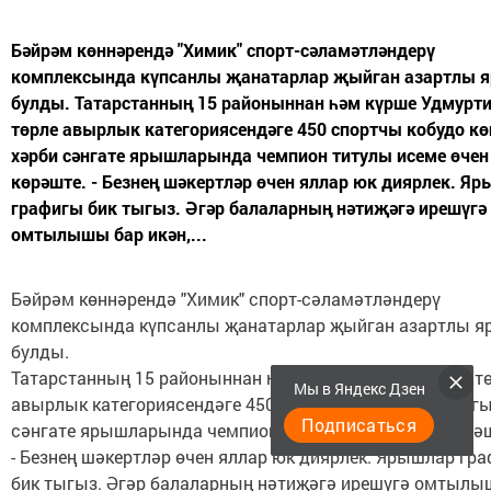
Бәйрәм көннәрендә "Химик" спорт-сәламәтләндерү
комплексында күпсанлы җанатарлар җыйган азартлы 
булды. Татарстанның 15 районыннан һәм күрше Удмурт
төрле авырлык категориясендәге 450 спортчы кобудо 
хәрби сәнгате ярышларында чемпион титулы исеме өчен
көрәште. - Безнең шәкертләр өчен яллар юк диярлек. Я
графигы бик тыгыз. Әгәр балаларның нәтиҗәгә ирешүгә
омтылышы бар икән,...
Бәйрәм көннәрендә "Химик" спорт-сәламәтләндерү
комплексында күпсанлы җанатарлар җыйган азартлы 
булды.
Татарстанның 15 районыннан һәм күрше Удмуртиядән т
Мы в Яндекс Дзен
авырлык категориясендәге 450 спортчы кобудо көнчыг
Подписаться
сәнгате ярышларында чемпион титулы исеме өчен көрә
- Безнең шәкертләр өчен яллар юк диярлек. Ярышлар гр
бик тыгыз. Әгәр балаларның нәтиҗәгә ирешүгә омтылы