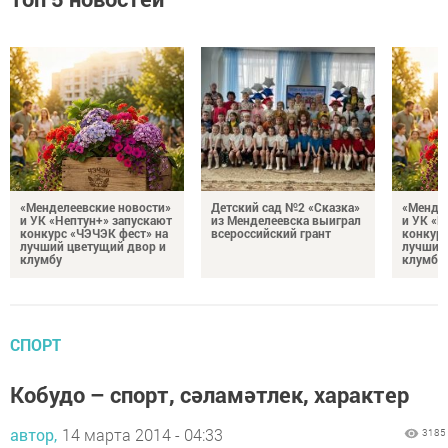
«Менделеевские новости»
Детский сад №2 «Сказка»
«Мендел
и УК «Нептун+» запускают
из Менделеевска выиграл
и УК «Н
конкурс «ЧЭЧЭК фест» на
всероссийский грант
конкурс
лучший цветущий двор и
лучший
клумбу
клумбу
СПОРТ
Кобудо – спорт, сәламәтлек, характер
автор,
14 марта 2014 - 04:33
3185