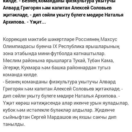
килде. - Безнең команданы физкультура укытучы
Алвард Григорян һәм капитан Алексей Соловьев
җитәкләде, - дип сөйли укыту бүлеге мөдире Наталья
Архипова. - Үҗәт...
Коррекция мәктәбе шәкертләре Россиянең Махсус
Олимпиадасы буенча IX Республика ярышларының
зона этабында мини-футболда катнаштылар.
Мөслим районына ярышларга Тукай, Түбән Кама,
Әгерҗе, Кукмара һәм башка районнардан тугыз
команда килде.
- Безнең команданы физкультура укытучы Алвард
Григорян һәм капитан Алексей Соловьев җитәкләде, -
дип сөйли укыту бүлеге мөдире Наталья Архипова. -
Үҗәт көрәш нәтиҗәсендә алар икенче урын яуладылар,
кубок һәм истәлекле бүләкләр алдылар. Җиденче
сыйныфтан Сергей Мардашов иң яхшы сакчы дип
танылды.